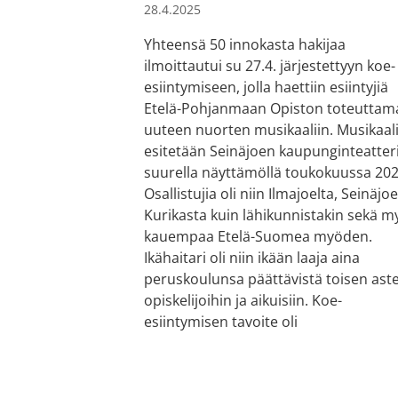
28.4.2025
Yhteensä 50 innokasta hakijaa
ilmoittautui su 27.4. järjestettyyn koe-
esiintymiseen, jolla haettiin esiintyjiä
Etelä-Pohjanmaan Opiston toteuttam
uuteen nuorten musikaaliin. Musikaal
esitetään Seinäjoen kaupunginteatter
suurella näyttämöllä toukokuussa 202
Osallistujia oli niin Ilmajoelta, Seinäjoe
Kurikasta kuin lähikunnistakin sekä m
kauempaa Etelä-Suomea myöden.
Ikähaitari oli niin ikään laaja aina
peruskoulunsa päättävistä toisen ast
opiskelijoihin ja aikuisiin. Koe-
esiintymisen tavoite oli