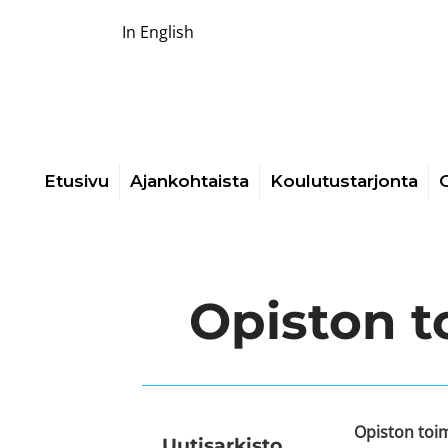
In English
Etusivu
Ajankohtaista
Koulutustarjonta
O
Opiston t
Opiston toim
Uutis­arkisto