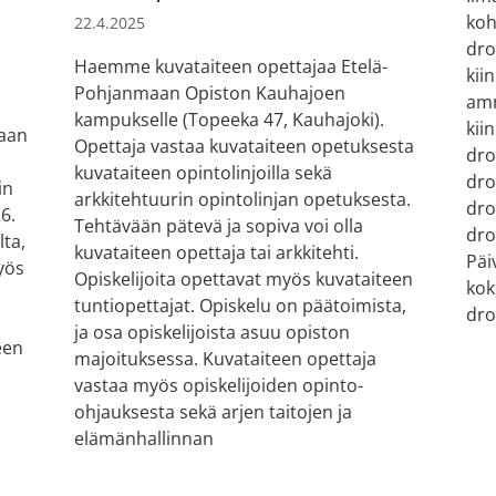
koh
22.4.2025
dro
Haemme kuvataiteen opettajaa Etelä-
kii
Pohjanmaan Opiston Kauhajoen
amm
kampukselle (Topeeka 47, Kauhajoki).
kii
aan
Opettaja vastaa kuvataiteen opetuksesta
dro
i
kuvataiteen opintolinjoilla sekä
dro
in
arkkitehtuurin opintolinjan opetuksesta.
dro
6.
Tehtävään pätevä ja sopiva voi olla
dro
lta,
kuvataiteen opettaja tai arkkitehti.
Päi
yös
Opiskelijoita opettavat myös kuvataiteen
kok
tuntiopettajat. Opiskelu on päätoimista,
dro
ja osa opiskelijoista asuu opiston
een
majoituksessa. Kuvataiteen opettaja
vastaa myös opiskelijoiden opinto-
ohjauksesta sekä arjen taitojen ja
elämänhallinnan