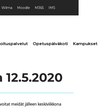
Wilma
Moodle
M365
IMS
joituspalvelut
Opetuspäiväkoti
Kampukset
 12.5.2020
voitat meidät jälleen keskiviikkona