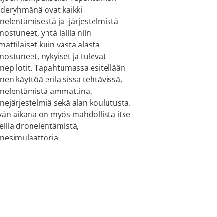
deryhmänä ovat kaikki
nelentämisestä ja -järjestelmistä
nnostuneet, yhtä lailla niin
attilaiset kuin vasta alasta
nnostuneet, nykyiset ja tulevat
nepilotit. Tapahtumassa esitellään
nen käyttöä erilaisissa tehtävissä,
nelentämistä ammattina,
nejärjestelmiä sekä alan koulutusta.
vän aikana on myös mahdollista itse
eilla dronelentämistä,
nesimulaattoria