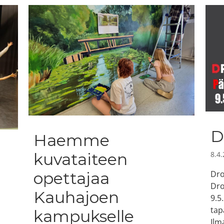
D
Haemme
8.4
kuvataiteen
Dro
opettajaa
Dro
Kauhajoen
9.5
tap
kampukselle
Ilm