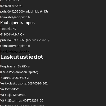
Opistontie 111
60800 ILMAJOKI
puh. 06 4256 000 (arkisin klo 9–15)
toimisto@epopisto.fi
Kauhajoen kampus
Topeeka 47
61800 KAUHAJOKI
puh. 040 717 0663 (arkisin klo 9–15)
toimisto@epopisto.fi
Kaikki yhteystiedot ›
Laskutustiedot
Korpisaaren Säätiö sr
(Etelä-Pohjanmaan Opisto)
Y-tunnus: 0536496-2
Verkkolaskuosoite: 003705364962
Välitystiedot:
Välittäjä: Maventa
Välittäjätunnus: 003721291126