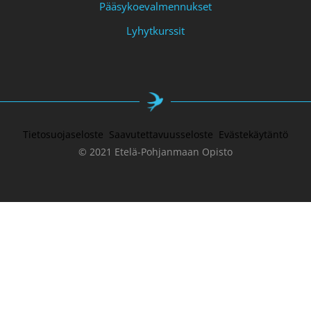
Pääsykoevalmennukset
Lyhytkurssit
Tietosuojaseloste
Saavutettavuusseloste
Evästekäytäntö
© 2021 Etelä-Pohjanmaan Opisto