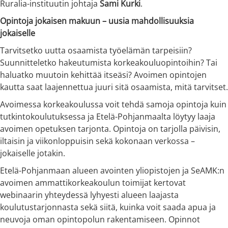
Ruralia-instituutin johtaja
Sami Kurki
.
Opintoja jokaisen makuun – uusia mahdollisuuksia
jokaiselle
Tarvitsetko uutta osaamista työelämän tarpeisiin?
Suunnitteletko hakeutumista korkeakouluopintoihin? Tai
haluatko muutoin kehittää itseäsi? Avoimen opintojen
kautta saat laajennettua juuri sitä osaamista, mitä tarvitset.
Avoimessa korkeakoulussa voit tehdä samoja opintoja kuin
tutkintokoulutuksessa ja Etelä-Pohjanmaalta löytyy laaja
avoimen opetuksen tarjonta. Opintoja on tarjolla päivisin,
iltaisin ja viikonloppuisin sekä kokonaan verkossa –
jokaiselle jotakin.
Etelä-Pohjanmaan alueen avointen yliopistojen ja SeAMK:n
avoimen ammattikorkeakoulun toimijat kertovat
webinaarin yhteydessä lyhyesti alueen laajasta
koulutustarjonnasta sekä siitä, kuinka voit saada apua ja
neuvoja oman opintopolun rakentamiseen. Opinnot