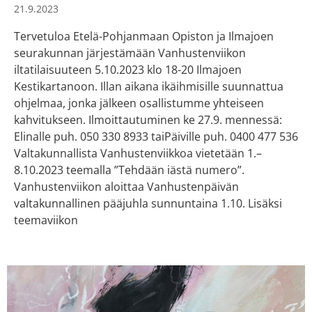
21.9.2023
Tervetuloa Etelä-Pohjanmaan Opiston ja Ilmajoen
seurakunnan järjestämään Vanhustenviikon
iltatilaisuuteen 5.10.2023 klo 18-20 Ilmajoen
Kestikartanoon. Illan aikana ikäihmisille suunnattua
ohjelmaa, jonka jälkeen osallistumme yhteiseen
kahvitukseen. Ilmoittautuminen ke 27.9. mennessä:
Elinalle puh. 050 330 8933 taiPäiville puh. 0400 477 536
Valtakunnallista Vanhustenviikkoa vietetään 1.–
8.10.2023 teemalla ”Tehdään iästä numero”.
Vanhustenviikon aloittaa Vanhustenpäivän
valtakunnallinen pääjuhla sunnuntaina 1.10. Lisäksi
teemaviikon