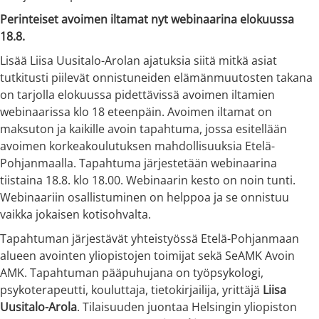
Perinteiset avoimen iltamat nyt webinaarina elokuussa
18.8.
Lisää Liisa Uusitalo-Arolan ajatuksia siitä mitkä asiat
tutkitusti piilevät onnistuneiden elämänmuutosten takana
on tarjolla elokuussa pidettävissä avoimen iltamien
webinaarissa klo 18 eteenpäin. Avoimen iltamat on
maksuton ja kaikille avoin tapahtuma, jossa esitellään
avoimen korkeakoulutuksen mahdollisuuksia Etelä-
Pohjanmaalla. Tapahtuma järjestetään webinaarina
tiistaina 18.8. klo 18.00. Webinaarin kesto on noin tunti.
Webinaariin osallistuminen on helppoa ja se onnistuu
vaikka jokaisen kotisohvalta.
Tapahtuman järjestävät yhteistyössä Etelä-Pohjanmaan
alueen avointen yliopistojen toimijat sekä SeAMK Avoin
AMK. Tapahtuman pääpuhujana on työpsykologi,
psykoterapeutti, kouluttaja, tietokirjailija, yrittäjä
Liisa
Uusitalo-Arola
. Tilaisuuden juontaa Helsingin yliopiston