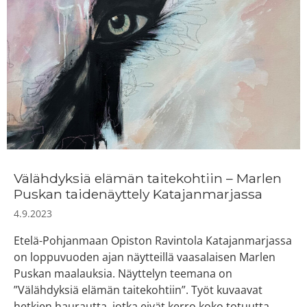
Välähdyksiä elämän taitekohtiin ­– Marlen
Puskan taidenäyttely Katajanmarjassa
4.9.2023
Etelä-Pohjanmaan Opiston Ravintola Katajanmarjassa
on loppuvuoden ajan näytteillä vaasalaisen Marlen
Puskan maalauksia. Näyttelyn teemana on
”Välähdyksiä elämän taitekohtiin”. Työt kuvaavat
hetkien haurautta, jotka eivät kerro koko totuutta