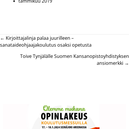
tammikuu 2019
Posts
← Kirjoittajalinja palaa juurilleen –
sanataideohjaajakoulutus osaksi opetusta
navigation
Toive Tynjälälle Suomen Kansanopistoyhdistyksen
ansiomerkki →