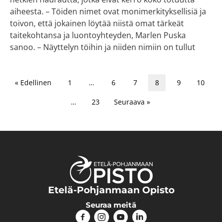
aiheesta. – Töiden nimet ovat monimerkityksellisiä ja
toivon, että jokainen löytää niistä omat tärkeät
taitekohtansa ja luontoyhteyden, Marlen Puska
sanoo. – Näyttelyn töihin ja niiden nimiin on tullut
« Edellinen
1
…
6
7
8
9
10
…
23
Seuraava »
Etelä-Pohjanmaan Opisto
Seuraa meitä