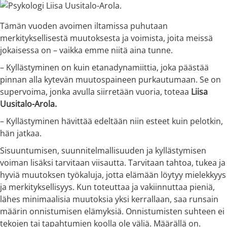
Tämän vuoden avoimen iltamissa puhutaan
merkityksellisestä muutoksesta ja voimista, joita meissä
jokaisessa on – vaikka emme niitä aina tunne.
– Kyllästyminen on kuin etanadynamiittia, joka päästää
pinnan alla kytevän muutospaineen purkautumaan. Se on
supervoima, jonka avulla siirretään vuoria, toteaa
Liisa
Uusitalo-Arola.
– Kyllästyminen hävittää edeltään niin esteet kuin pelotkin,
hän jatkaa.
Sisuuntumisen, suunnitelmallisuuden ja kyllästymisen
voiman lisäksi tarvitaan viisautta. Tarvitaan tahtoa, tukea ja
hyviä muutoksen työkaluja, jotta elämään löytyy mielekkyys
ja merkityksellisyys. Kun toteuttaa ja vakiinnuttaa pieniä,
lähes minimaalisia muutoksia yksi kerrallaan, saa runsain
määrin onnistumisen elämyksiä. Onnistumisten suhteen ei
tekojen tai tapahtumien koolla ole väliä. Määrällä on.