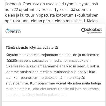
jäsenenä. Opetusta on usealle eri ryhmälle yhteensä
noin 22 oppituntia viikossa. Työ sisältää suomen
kielen ja kulttuurin opetusta kotoutumiskoulutuksen
opetussuunnitelman perusteiden mukaisesti. Kielen
opetuksen lisäksi työhön kuuluvat yhteiskunnalliset-
ja kulttuuurisisällöt. Opinto-ohjausta ja erilaista arjen
taitojen
Tämä sivusto käyttää evästeitä
Käytämme evästeitä tarjoamamme sisällön ja mainosten
räätälöimiseen, sosiaalisen median ominaisuuksien
tukemiseen ja kävijämäärämme analysoimiseen. Lisäksi
jaamme sosiaalisen median, mainosalan ja analytiikka-
alan kumppaneillemme tietoja siitä, miten käytät
sivustoamme. Kumppanimme voivat yhdistää näitä tietoja
muihin tietoihin, joita olet antanut heille tai joita on kerätty,
kun olet käyttänyt heidän palvelujaan.