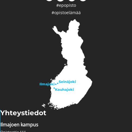
#epopisto
#opistoelämää
Yhteystiedot
Ilmajoen kampus