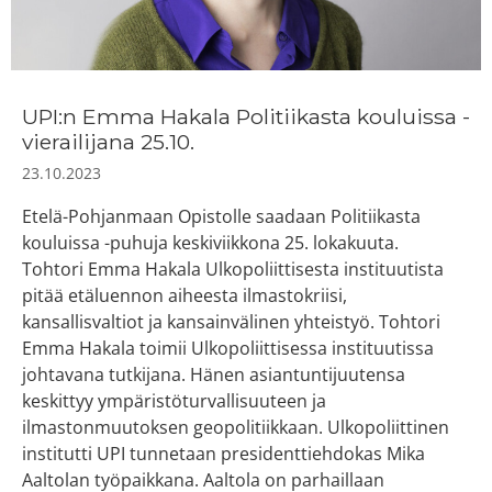
UPI:n Emma Hakala Politiikasta kouluissa -
vierailijana 25.10.
23.10.2023
Etelä-Pohjanmaan Opistolle saadaan Politiikasta
kouluissa -puhuja keskiviikkona 25. lokakuuta.
Tohtori Emma Hakala Ulkopoliittisesta instituutista
pitää etäluennon aiheesta ilmastokriisi,
kansallisvaltiot ja kansainvälinen yhteistyö. Tohtori
Emma Hakala toimii Ulkopoliittisessa instituutissa
johtavana tutkijana. Hänen asiantuntijuutensa
keskittyy ympäristöturvallisuuteen ja
ilmastonmuutoksen geopolitiikkaan. Ulkopoliittinen
institutti UPI tunnetaan presidenttiehdokas Mika
Aaltolan työpaikkana. Aaltola on parhaillaan