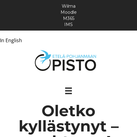
Wilma
Moodle
M365
IMS
In English
Oletko
kyllästynyt –