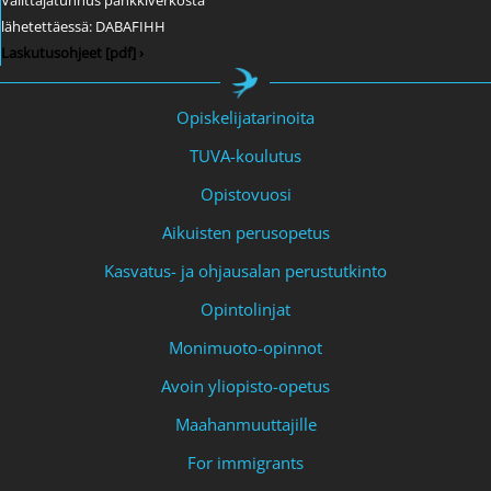
Välittäjätunnus pankkiverkosta
lähetettäessä: DABAFIHH
Laskutusohjeet [pdf] ›
Opiskelijatarinoita
TUVA-koulutus
Opistovuosi
Aikuisten perusopetus
Kasvatus- ja ohjausalan perustutkinto
Opintolinjat
Monimuoto-opinnot
Avoin yliopisto-opetus
Maahanmuuttajille
For immigrants