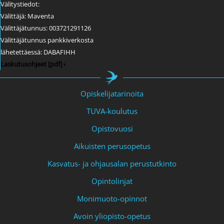
Välitystiedot:
Välittäjä: Maventa
Välittäjätunnus: 003721291126
Välittäjätunnus pankkiverkosta
lähetettäessä: DABAFIHH
Laskutusohjeet [pdf] ›
Opiskelijatarinoita
TUVA-koulutus
Opistovuosi
Aikuisten perusopetus
Kasvatus- ja ohjausalan perustutkinto
Opintolinjat
Monimuoto-opinnot
Avoin yliopisto-opetus