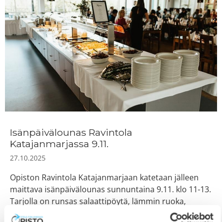
Isänpäivälounas Ravintola
Katajanmarjassa 9.11.
27.10.2025
Opiston Ravintola Katajanmarjaan katetaan jälleen
maittava isänpäivälounas sunnuntaina 9.11. klo 11-13.
Tarjolla on runsas salaattipöytä, lämmin ruoka,
juomat ja leivät sekä jälkiruoka ja kahvi. Alta näet koko