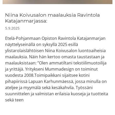
Niina Koivusalon maalauksia Ravintola
Katajanmarjassa:
5.9.2025
Etelä-Pohjanmaan Opiston Ravintola Katajanmarjan
näyttelyseinällä on syksyllä 2025 esillä
ylistarolaislähtöisen Niina Koivusalon luontoaiheisia
maalauksia. Näin hän kertoo omasta taustastaan ja
maalauksistaan: ”Olen ammatiltani tekstiilimuotoilija
ja yrittäjä. Yritykseni Mummadesign on toiminut
vuodesta 2008.Toimipaikkani sijaitsee kotini
pihapiirissä Lapuan Karhunmäessä, jossa minulla on
ateljee ja myymälä sekä kesäkahvila. Työssäni
suunnittelen ja valmistan erilaisia kuoseja ja tuotteita
sekä teen