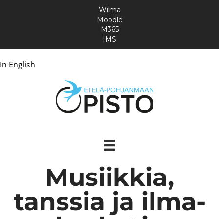
Wilma
Moodle
M365
IMS
In English
Musiikkia,
tanssia ja ilma-