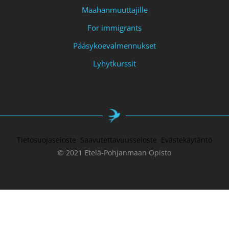
Maahanmuuttajille
For immigrants
Pääsykoevalmennukset
Lyhytkurssit
Tietosuojaseloste
Saavutettavuusseloste
Evästekäytäntö
© 2021 Etelä-Pohjanmaan Opisto