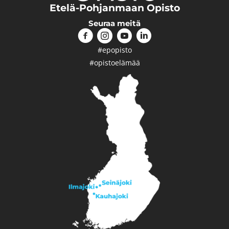
Etelä-Pohjanmaan Opisto
Seuraa meitä
#epopisto
#opistoelämää