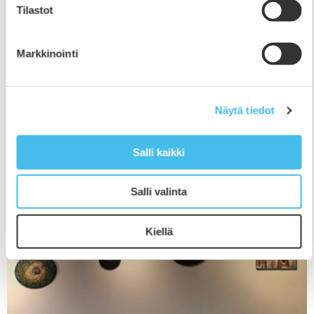
Tilastot
Opisto lomailee viikon 42
10.10.2025
Markkinointi
Opisto lomailee viikon 42 ja toimistomme on suljettu
niin Ilmajoen kuin Kauhajoenkin kampuksella loman
ajan. Palaamme arkeen jälleen maanantaina 20.10. ja
Näytä tiedot
toimisto on avoinna normaalisti klo 9-15. Oikein hyvää
syyslomaa kaikille lomaa viettäville!
Salli kaikki
Salli valinta
Kiellä