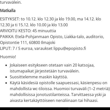
turvavälein.
Matkalla
ESITYKSET: to 10.12. klo 12.30 ja klo 19.00, ma 14.12. klo
12.30 ja ti 15.12. klo 10.00 ja klo 13.00
ARVIOITU KESTO: 45 minuuttia
PAIKKA: Etelä-Pohjanmaan Opisto, Liakka-talo, auditorio,
Opistontie 111, 60800 Ilmajoki
LIPUT: 7 / 5 euroa, varaukset lippu@epopisto.fi
Huomio!
Jokaiseen esitykseen otetaan vain 20 katsojaa,
istumapaikat järjestetään turvavälein.
Suosittelemme maskin käyttöä.
Käytä käsidesiä opistolle saapuessasi, käsienpesu on
mahdollista wc-tiloissa. Huomioi turvaväli (1–2 metriä)
mahdollisissa jonotustilanteissa. Tarvittaessa yski ja
aivasta kertakäyttöiseen nenäliinaan tai hihaasi.