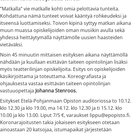
”Matkalla” vie matkalle kohti omia pelottavia tunteita.
Kohdattuna nämä tunteet voivat kääntyä rohkeudeksi ja
itseensä luottamiseksi. Toivon kipinä syttyy matkan aikana
muun muassa opiskelijoiden oman musiikin avulla sekä
yhdessä heittäytymällä näyttämölle uusien haasteiden
vietäväksi.
Noin 45 minuutin mittaisen esityksen aikana näyttämöllä
nähdään ja kuullaan esittävän taiteen opintolinjan lisäksi
myös teatterilinjan opiskelijoita. Esitys on opiskelijoiden
käsikirjoittama ja toteuttama. Koreografiasta ja
ohjauksesta vastaa esittävän taiteen opintolinjan
vastuuopettaja
Johanna Stenroos.
Esitykset Etelä-Pohjanmaan Opiston auditoriossa to 10.12.
klo 12.30 ja klo 19.00, ma 14.12. klo 12.30 ja ti 15.12. klo
10.00 ja klo 13.00. Liput 7/5 €, varaukset lippu@epopisto.fi.
Koronarajoitusten takia jokaiseen esitykseen otetaan
ainoastaan 20 katsojaa, istumapaikat järjestetään