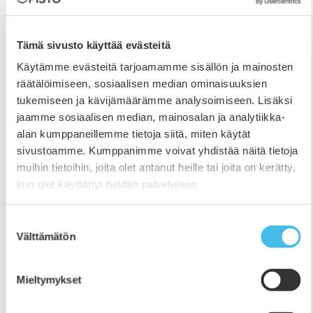
menun tarkemmin. Varaukset sekä erityisruokavaliot
pyydämme ilmoittamaan viimeistään ma 3.11. aikana
(toimisto@epopisto.fi tai 06 425 600). Menu 30€/hlö
Tämä sivusto käyttää evästeitä
(5–12 v. / 15€, alle 5-vuotiaat maksutta). Koko buffet-
Käytämme evästeitä tarjoamamme sisällön ja mainosten
pöytä kuuluu
räätälöimiseen, sosiaalisen median ominaisuuksien
tukemiseen ja kävijämäärämme analysoimiseen. Lisäksi
jaamme sosiaalisen median, mainosalan ja analytiikka-
alan kumppaneillemme tietoja siitä, miten käytät
sivustoamme. Kumppanimme voivat yhdistää näitä tietoja
muihin tietoihin, joita olet antanut heille tai joita on kerätty,
kun olet käyttänyt heidän palvelujaan.
Suostumuksen
Välttämätön
valinta
Mieltymykset