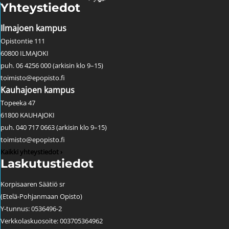
Yhteystiedot
Ilmajoen kampus
Opistontie 111
60800 ILMAJOKI
puh. 06 4256 000 (arkisin klo 9–15)
toimisto@epopisto.fi
Kauhajoen kampus
Topeeka 47
61800 KAUHAJOKI
puh. 040 717 0663 (arkisin klo 9–15)
toimisto@epopisto.fi
Kaikki yhteystiedot ›
Laskutustiedot
Korpisaaren Säätiö sr
(Etelä-Pohjanmaan Opisto)
Y-tunnus: 0536496-2
Verkkolaskuosoite: 003705364962