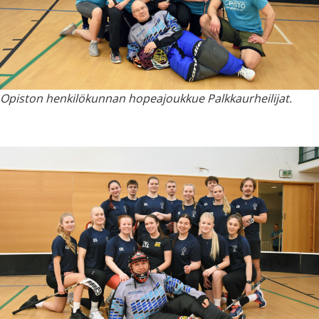
Opiston henkilökunnan hopeajoukkue Palkkaurheilijat.