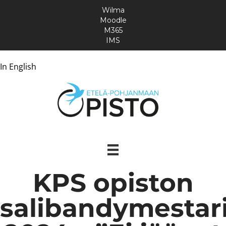
Wilma
Moodle
M365
IMS
In English
KPS opiston
salibandymestar