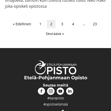
Ilmajoella, samoin kuin Diilistä tutuksi tullut Niko Häkli
joka opiskeli opistossa
« Edellinen
1
2
3
4
…
23
Seuraava »
Etelä-Pohjanmaan Opisto
Seuraa meitä
#epopisto
#opistoelämää