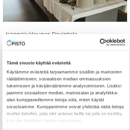
Isänpäivälounas Ravintola
Katajanmarjassa 9.11.
27.10.2025
Opiston Ravintola Katajanmarjaan katetaan jälleen
Tämä sivusto käyttää evästeitä
maittava isänpäivälounas sunnuntaina 9.11. klo 11-13.
Käytämme evästeitä tarjoamamme sisällön ja mainosten
Tarjolla on runsas salaattipöytä, lämmin ruoka,
räätälöimiseen, sosiaalisen median ominaisuuksien
juomat ja leivät sekä jälkiruoka ja kahvi. Alta näet koko
tukemiseen ja kävijämäärämme analysoimiseen. Lisäksi
menun tarkemmin. Varaukset sekä erityisruokavaliot
jaamme sosiaalisen median, mainosalan ja analytiikka-
pyydämme ilmoittamaan viimeistään ma 3.11. aikana
alan kumppaneillemme tietoja siitä, miten käytät
(toimisto@epopisto.fi tai 06 425 600). Menu 30€/hlö
sivustoamme. Kumppanimme voivat yhdistää näitä tietoja
(5–12 v. / 15€, alle 5-vuotiaat maksutta). Koko buffet-
muihin tietoihin, joita olet antanut heille tai joita on kerätty,
pöytä kuuluu
kun olet käyttänyt heidän palvelujaan.