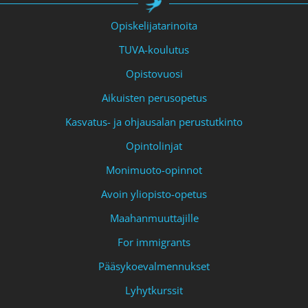
Opiskelijatarinoita
TUVA-koulutus
Opistovuosi
Aikuisten perusopetus
Kasvatus- ja ohjausalan perustutkinto
Opintolinjat
Monimuoto-opinnot
Avoin yliopisto-opetus
Maahanmuuttajille
For immigrants
Pääsykoevalmennukset
Lyhytkurssit