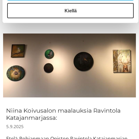
toimisto on avoinna normaalisti klo 9-15. Oikein hyvää
Kiellä
syyslomaa kaikille lomaa viettäville!
Niina Koivusalon maalauksia Ravintola
Katajanmarjassa:
5.9.2025
Etelä-Pohjanmaan Opiston Ravintola Katajanmarjan