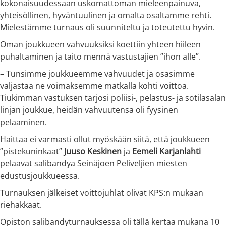
kokonaisuudessaan uskomattoman mieleenpainuva,
yhteisöllinen, hyväntuulinen ja omalta osaltamme rehti.
Mielestämme turnaus oli suunniteltu ja toteutettu hyvin.
Oman joukkueen vahvuuksiksi koettiin yhteen hiileen
puhaltaminen ja taito mennä vastustajien ”ihon alle”.
– Tunsimme joukkueemme vahvuudet ja osasimme
valjastaa ne voimaksemme matkalla kohti voittoa.
Tiukimman vastuksen tarjosi poliisi-, pelastus- ja sotilasalan
linjan joukkue, heidän vahvuutensa oli fyysinen
pelaaminen.
Haittaa ei varmasti ollut myöskään siitä, että joukkueen
”pistekuninkaat”
Juuso Keskinen
ja
Eemeli Karjanlahti
pelaavat salibandya Seinäjoen Peliveljien miesten
edustusjoukkueessa.
Turnauksen jälkeiset voittojuhlat olivat KPS:n mukaan
riehakkaat.
Opiston salibandyturnauksessa oli tällä kertaa mukana 10