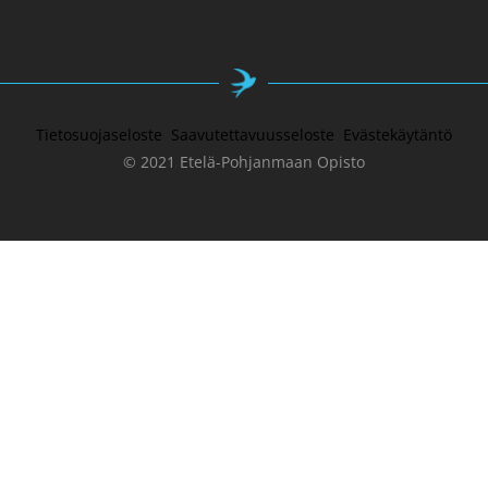
Tietosuojaseloste
Saavutettavuusseloste
Evästekäytäntö
© 2021 Etelä-Pohjanmaan Opisto