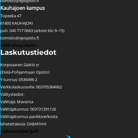
toimisto@epopisto.fi
Kauhajoen kampus
Topeeka 47
61800 KAUHAJOKI
puh. 040 717 0663 (arkisin klo 9–15)
toimisto@epopisto.fi
Kaikki yhteystiedot ›
Laskutustiedot
Korpisaaren Säätiö sr
(Etelä-Pohjanmaan Opisto)
Y-tunnus: 0536496-2
Verkkolaskuosoite: 003705364962
Välitystiedot:
Välittäjä: Maventa
Välittäjätunnus: 003721291126
Välittäjätunnus pankkiverkosta
lähetettäessä: DABAFIHH
Laskutusohjeet [pdf] ›