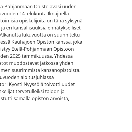
lä-Pohjanmaan Opisto avasi uuden
uvuoden 14. elokuuta Ilmajoella.
toimisia opiskelijoita on tänä syksynä
 ja eri kansallisuuksia ennätykselliset
 Alkanutta lukuvuotta on suunniteltu
essä Kauhajoen Opiston kanssa, joka
istyy Etelä-Pohjanmaan Opistoon
den 2025 tammikuussa. Yhdessä
stot muodostavat jatkossa yhden
men suurimmista kansanopistoista.
uvuoden aloitusjuhlassa
tori Kyösti Nyyssölä toivotti uudet
skelijat tervetulleiksi taloon ja
stutti samalla opiston arvoista,