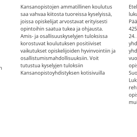
Kansanopistojen ammatillinen koulutus
Ete
saa vahvaa kiitosta tuoreissa kyselyissä,
luk
joissa opiskelijat arvostavat erityisesti
Pää
opintoihin saatua tukea ja ohjausta.
425
Amis- ja osallisuuskyselyjen tuloksissa
24.
korostuvat koulutuksen positiiviset
yhd
vaikutukset opiskelijoiden hyvinvointiin ja
yhd
osallistumismahdollisuuksiin. Voit
vuo
tutustua kyselyjen tuloksiin
opi
n
Kansanopistoyhdistyksen kotisivuilla
Suo
Luk
reh
opi
mui