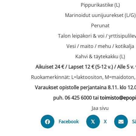
Pippurikastike (L)
Marinoidut uunijuurekset (L/G)
Perunat
Talon leipäkori & voi / yrttisipulile
Vesi / maito / mehu / kotikalja
Kahvi & täytekakku (L)
Aikuiset 24 € / Lapset 12 € (5-12 v.) / Alle 5 v
Ruokamerkinnät: L=laktoositon, M=maidoton,
Varaukset opistolle perjantaina 8.11. klo 12
puh. 06 425 6000 tai
toimisto@epopis
Jaa sivu
Facebook
X
S
𝕏