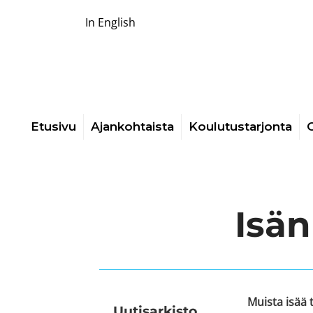
In English
Etusivu
Ajankohtaista
Koulutustarjonta
O
Isän
Muista isää 
Uutis­arkisto