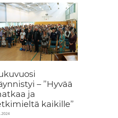
ukuvuosi
äynnistyi – ”Hyvää
atkaa ja
etkimieltä kaikille”
8.2024