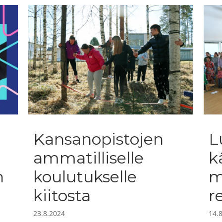
Kansanopistojen
L
ammatilliselle
k
n
koulutukselle
m
kiitosta
r
23.8.2024
14.