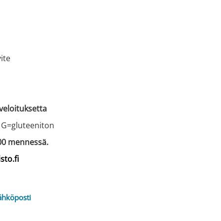
vite
. veloituksetta
 G=gluteeniton
.00 mennessä.
to.fi
ähköposti