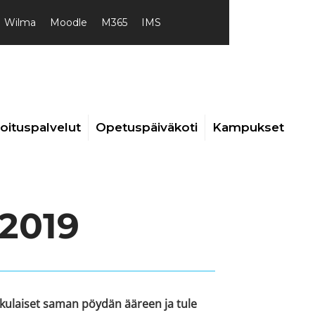
Wilma
Moodle
M365
IMS
joituspalvelut
Opetuspäiväkoti
Kampukset
.2019
sukulaiset saman pöydän ääreen ja tule