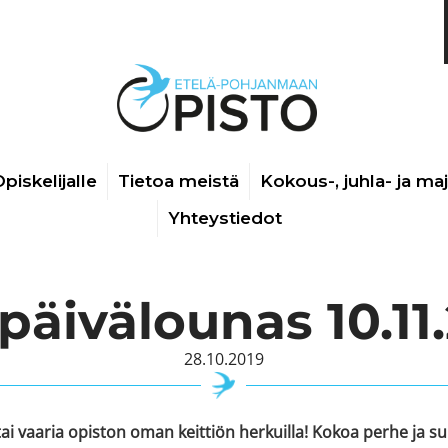
piskelijalle
Tietoa meistä
Kokous-, juhla- ja ma
Yhteystiedot
päivälounas 10.11
28.10.2019
tai vaaria opiston oman keittiön herkuilla! Kokoa perhe ja 