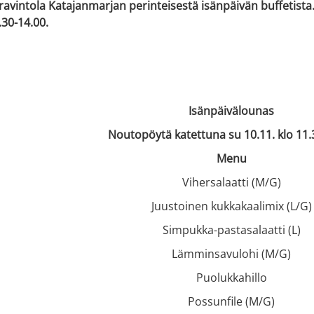
ravintola Katajanmarjan perinteisestä isänpäivän buffetist
.30-14.00.
Isänpäivälounas
Noutopöytä katettuna su 10.11. klo 11.
Menu
Vihersalaatti (M/G)
Juustoinen kukkakaalimix (L/G)
Simpukka-pastasalaatti (L)
Lämminsavulohi (M/G)
Puolukkahillo
Possunfile (M/G)