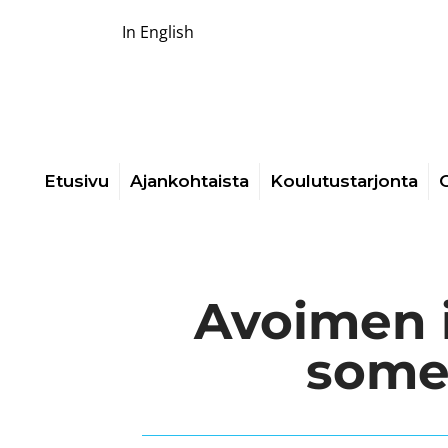
In English
Etusivu
Ajankohtaista
Koulutustarjonta
O
Avoimen i
somel