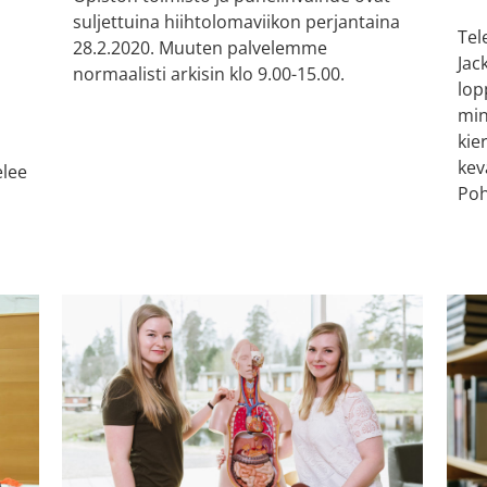
suljettuina hiihtolomaviikon perjantaina
Tel
28.2.2020. Muuten palvelemme
Jac
normaalisti arkisin klo 9.00-15.00.
lop
min
kie
o
kev
elee
Poh