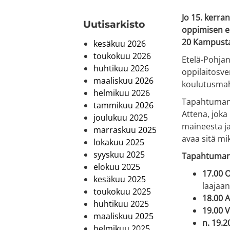
Jo 15. kerra
Uutis­arkisto
oppimisen er
20 Kampustal
kesäkuu 2026
toukokuu 2026
Etelä-Pohja
huhtikuu 2026
oppilaitosve
maaliskuu 2026
koulutusmah
helmikuu 2026
Tapahtuman
tammikuu 2026
Attena, joka
joulukuu 2025
maineesta ja
marraskuu 2025
avaa sitä mik
lokakuu 2025
syyskuu 2025
Tapahtuman 
elokuu 2025
17.00 O
kesäkuu 2025
laajaan
toukokuu 2025
18.00 A
huhtikuu 2025
19.00 V
maaliskuu 2025
n. 19.2
helmikuu 2025