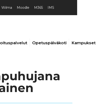
Wilma
Moodle
M365
IMS
joituspalvelut
Opetuspäiväkoti
Kampukset
ääpuhujana
lainen