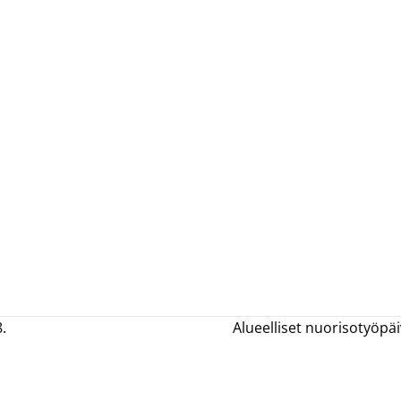
.
Alueelliset nuorisotyöpä