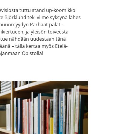
evisiosta tuttu stand up-koomikko
ke Björklund teki viime syksynä lähes
puunmyydyn Parhaat palat -
ikiertueen, ja yleisön toiveesta
rtue nähdään uudestaan tänä
äänä – tällä kertaa myös Etelä-
janmaan Opistolla!