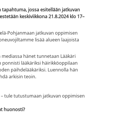
n tapahtuma, jossa esitellään jatkuvan
estetään keskiviikkona 21.8.2024 klo 17–
elä-Pohjanmaan jatkuvan oppimisen
oneuvojiltamme lisää alueen laajoista
a mediassa hänet tunnetaan Lääkäri
n ponnisti lääkäriksi häirikköoppilaan
oden päihdelääkäriksi. Luennolla hän
hdä arkisin teoin.
– tule tutustumaan jatkuvan oppimisen
at huonosti?