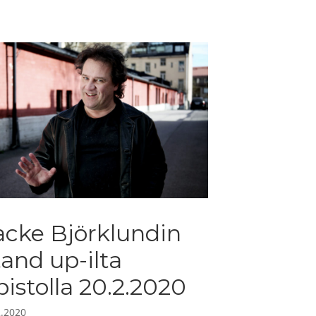
acke Björklundin
tand up-ilta
pistolla 20.2.2020
2.2020