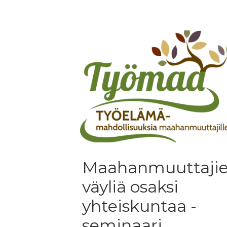
Maahanmuuttaji
väyliä osaksi
yhteiskuntaa -
seminaari