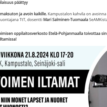
ilaisuus päättyy
 maksuton ja avoin kaikille.
Kampustalon kahvila on avoinna k
juontajana TtT, dosentti
Mari Salminen-Tuomaala
SeAMKista
imisen oppilaitosverkosto Etelä-Pohjanmaalla toivottaa sin
Iltamissa!