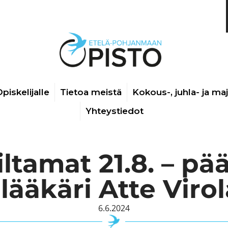
piskelijalle
Tietoa meistä
Kokous-, juhla- ja ma
Yhteystiedot
ltamat 21.8. – p
ääkäri Atte Viro
6.6.2024