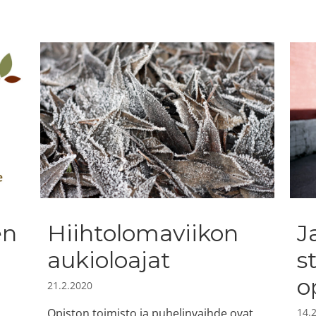
en
Hiihtolomaviikon
J
aukioloajat
s
o
21.2.2020
Opiston toimisto ja puhelinvaihde ovat
14.