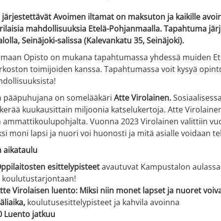
n järjestettävät Avoimen iltamat on maksuton ja kaikille avoi
ilaisia mahdollisuuksia Etelä-Pohjanmaalla. Tapahtuma järj
olla, Seinäjoki-salissa (Kalevankatu 35, Seinäjoki).
nmaan Opisto on mukana tapahtumassa yhdessä muiden Et
rkoston toimijoiden kanssa. Tapahtumassa voit kysyä opint
dollisuuksista!
 pääpuhujana on somelääkäri
Atte Virolainen.
Sosiaalisess
 kerää kuukausittain miljoonia katselukertoja. Atte Virolaine
 ammattikoulupohjalta. Vuonna 2023 Virolainen valittiin vu
si moni lapsi ja nuori voi huonosti ja mitä asialle voidaan te
aikataulu
ppilaitosten esittelypisteet
avautuvat Kampustalon aulassa 
 koulutustarjontaan!
tte Virolaisen luento: Miksi niin monet lapset ja nuoret voiv
äliaika,
koulutusesittelypisteet ja kahvila avoinna
0 Luento jatkuu