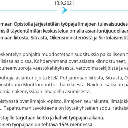
13.9.2021
maan Opistolla järjestetään työpaja Ilmajoen tulevaisuudest
misiä täydentämään keskustelua omalla asiantuntijuudellaan
aan liitosta, Sitrasta, Oikeusministeriöstä ja Siirtolaisinstit
öskentelyn pohjalta muodostetaan suosituksia paikalliseen
lisissa asioissa. Kohderyhmänä ovat asiasta kiinnostuneet,
puheenvuoroja väestökehityksestä, vetovoimatekijöistä ja v
hujia asiantuntijoita Etelä-Pohjanmaan liitosta, Sitrasta, O
sinstituutin Muuttomoottori-hankkeesta. Näiden lisäksi on p
omia näkemyksiään Ilmajoella asumisesta.
styössä ovat Ilmajoki-opisto, Ilmajoen seurakunta, Ilmajoki
. Tapahtuman tavoitteena on löytää yhteinen sopu, ratkaisu
listujille tarjotaan keitto ja kahvit työpajan aikana.
minen työpajaan on tehtävä 15.9. mennessä.