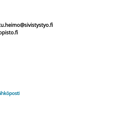
tu.heimo@sivistystyo.fi
pisto.fi
ähköposti