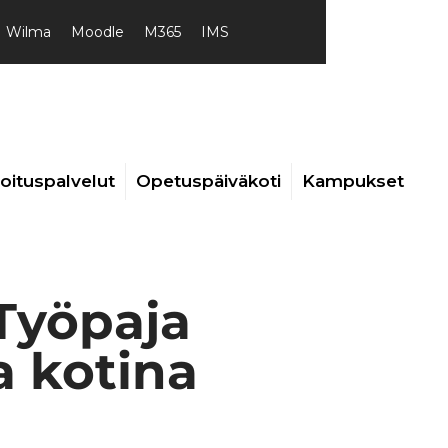
Wilma
Moodle
M365
IMS
joituspalvelut
Opetuspäiväkoti
Kampukset
Työpaja
a kotina