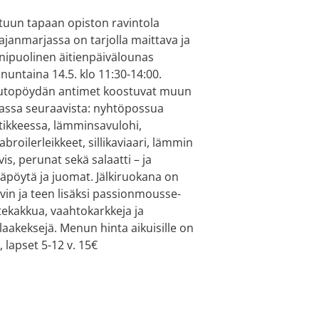
tuun tapaan opiston ravintola
ajanmarjassa on tarjolla maittava ja
ipuolinen äitienpäivälounas
nuntaina 14.5. klo 11:30-14:00.
topöydän antimet koostuvat muun
ssa seuraavista: nyhtöpossua
tikkeessa, lämminsavulohi,
abroilerleikkeet, sillikaviaari, lämmin
vis, perunat sekä salaatti – ja
päpöytä ja juomat. Jälkiruokana on
vin ja teen lisäksi passionmousse-
tekakkua, vaahtokarkkeja ja
laakeksejä. Menun hinta aikuisille on
, lapset 5-12 v. 15€