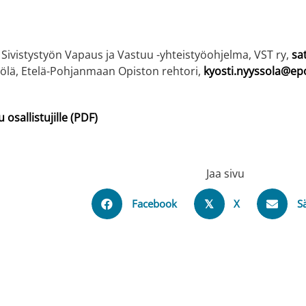
Sivistystyön Vapaus ja Vastuu -yhteistyöohjelma, VST ry,
sa
sölä, Etelä-Pohjanmaan Opiston rehtori,
kyosti.nyyssola@epo
osallistujille (PDF)
Jaa sivu
Facebook
X
S
𝕏