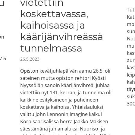
vietettiin
u
Tut
koskettavassa,
Kat
kaihoisassa ja
mon
sun
käärijänvihreässä
on
Nou
tunnelmassa
mua
kas
7.6.
26.5.2023
aur
kas
Opiston kevätjuhlapäivän aamu 26.5. oli
lei
sateinen mutta opiston rehtori Kyösti
kah
Nyyssölän sanoin käärijänvihreä. Juhlaa
täy
vietettiin nyt 131. kerran, ja tunnelma oli
suk
kaikkine esityksineen ja puheineen
30€
koskettava ja kaihoisa. Yhteislauluksi
valittu John Lennonin Imagine kaikui
Korpisaarisalissa herra Jaakko Mäkisen
säestämänä juhlan aluksi. Nuoriso- ja