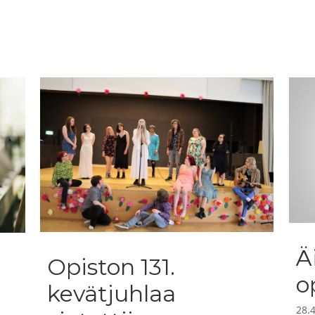
Ä
Opiston 131.
o
kevätjuhlaa
28.