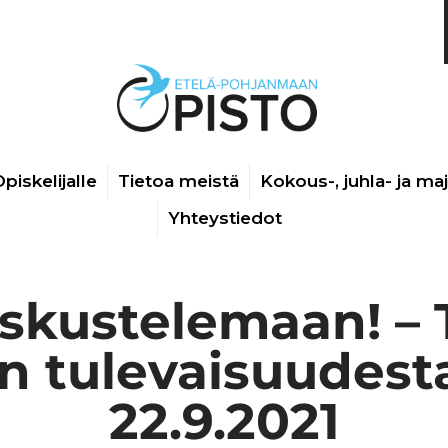
piskelijalle
Tietoa meistä
Kokous-, juhla- ja ma
Yhteystiedot
eskustelemaan! – 
n tulevaisuudest
22.9.2021