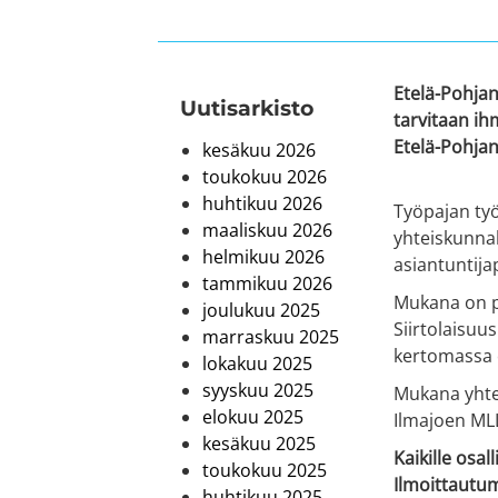
Etelä-Pohjan
Uutis­arkisto
tarvitaan ih
Etelä-Pohjanm
kesäkuu 2026
toukokuu 2026
huhtikuu 2026
Työpajan ty
maaliskuu 2026
yhteiskunnal
helmikuu 2026
asiantuntija
tammikuu 2026
Mukana on pu
joulukuu 2025
Siirtolaisuu
marraskuu 2025
kertomassa 
lokakuu 2025
syyskuu 2025
Mukana yhtei
elokuu 2025
Ilmajoen MLL
kesäkuu 2025
Kaikille osal
toukokuu 2025
Ilmoittautu
huhtikuu 2025