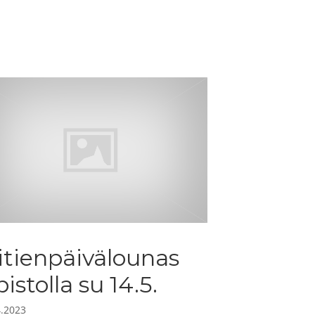
itienpäivälounas
pistolla su 14.5.
4.2023