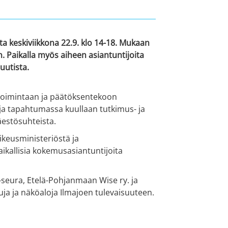
a keskiviikkona 22.9. klo 14-18. Mukaan
. Paikalla myös aiheen asiantuntijoita
uutista.
 toimintaan ja päätöksentekoon
 ja tapahtumassa kuullaan tutkimus- ja
äestösuhteista.
ikeusministeriöstä ja
aikallisia kokemusasiantuntijoita
-seura, Etelä-Pohjanmaan Wise ry. ja
ja ja näköaloja Ilmajoen tulevaisuuteen.