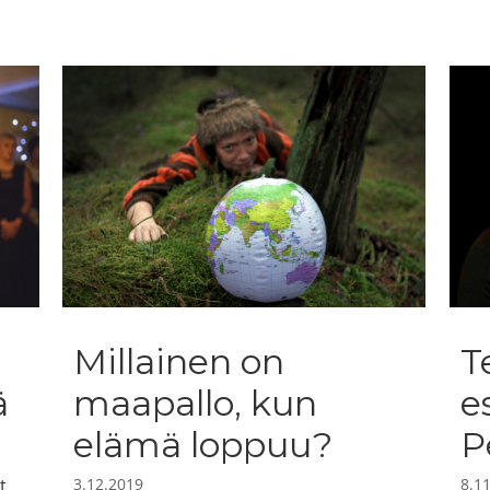
Millainen on
T
ä
maapallo, kun
e
elämä loppuu?
P
t
3.12.2019
8.1