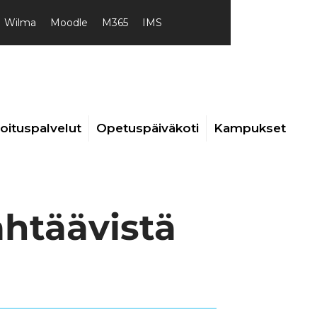
Wilma
Moodle
M365
IMS
joituspalvelut
Opetuspäiväkoti
Kampukset
htäävistä