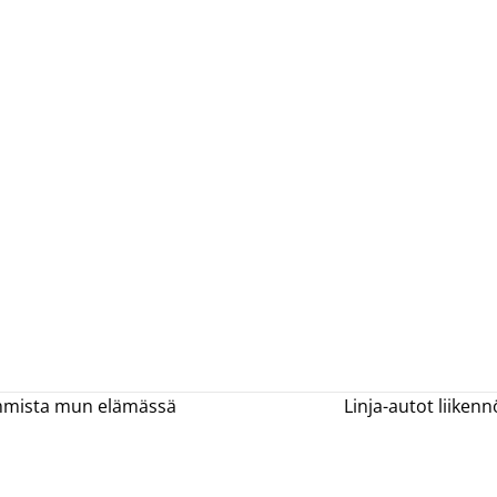
oimmista mun elämässä
Linja-autot liiken