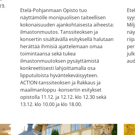
19.
Etelä-Pohjanmaan Opisto tuo
Ete
näyttämölle monipuolisen taiteellisen
syy
kokonaisuuden ajankohtaisesta aiheesta:
Mil
ilmastonmuutos. Tanssiteoksen ja
näy
konsertin sisältävällä esityksellä halutaan
rii
herättää ihmisiä ajattelemaan omaa
per
toimintaansa sekä tukea
jul
ilmastonmuutoksen pysäyttämistä
aud
konkreettisesti lahjoittamalla osa
lipputuloista hyväntekeväisyyteen.
ACT!ON-tanssiteoksen ja Rakkaus ja
maailmanloppu -konsertin esitykset
opistolla 11.12. ja 12.12. klo 12.30 sekä
13.12. klo 10.00 ja klo 18.00.