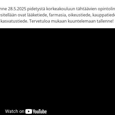
nne 28.5.2025 pidetystä korkeakouluun tähtäävien opintolinjo
esitellään ovat lääketiede, farmasia, oikeustiede, kauppatiede
a kasvatustiede. Tervetuloa mukaan kuuntelemaan tallenne!