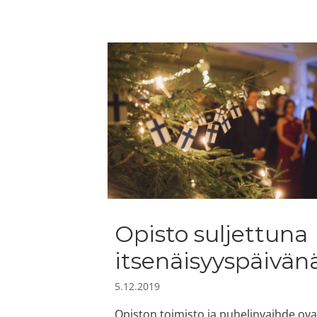
Opisto suljettuna
itsenäisyyspäivän
5.12.2019
Opiston toimisto ja puhelinvaihde ova