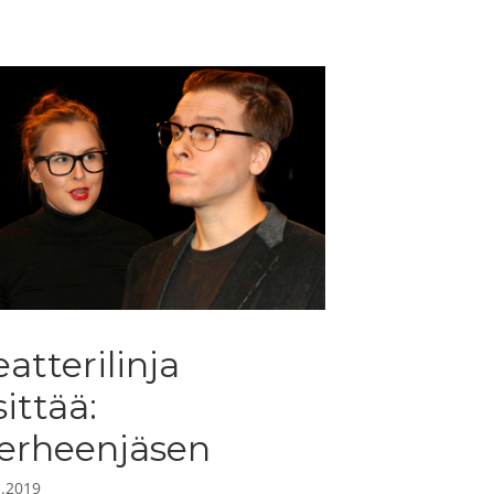
eatterilinja
sittää:
erheenjäsen
1.2019