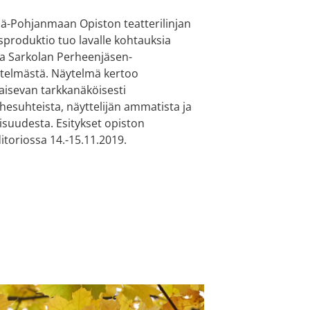
lä-Pohjanmaan Opiston teatterilinjan
sproduktio tuo lavalle kohtauksia
ja Sarkolan Perheenjäsen-
telmästä. Näytelmä kertoo
paisevan tarkkanäköisesti
hesuhteista, näyttelijän ammatista ja
kisuudesta. Esitykset opiston
itoriossa 14.-15.11.2019.