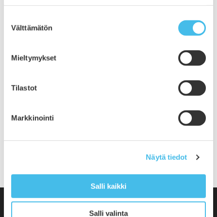
helmikuu 2020
Suostumuksen
tammikuu 2020
Välttämätön
valinta
joulukuu 2019
marraskuu 2019
lokakuu 2019
Mieltymykset
syyskuu 2019
elokuu 2019
Tilastot
heinäkuu 2019
kesäkuu 2019
toukokuu 2019
Markkinointi
huhtikuu 2019
helmikuu 2019
tammikuu 2019
Näytä tiedot
Salli kaikki
Salli valinta