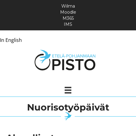
Wilma
Moodle
M365
IMS
In English
Nuorisotyöpäivät