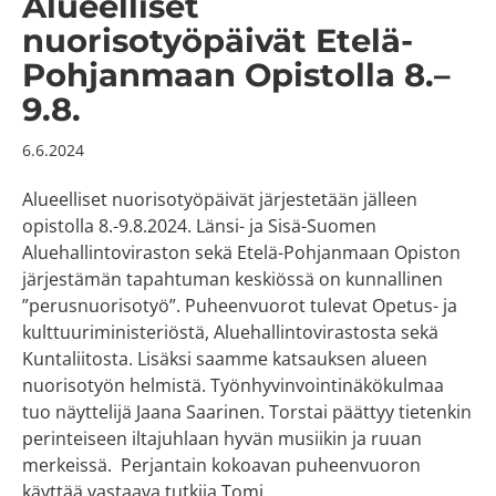
Alueelliset
nuorisotyöpäivät Etelä-
Pohjanmaan Opistolla 8.–
9.8.
6.6.2024
Alueelliset nuorisotyöpäivät järjestetään jälleen
opistolla 8.-9.8.2024. Länsi- ja Sisä-Suomen
Aluehallintoviraston sekä Etelä-Pohjanmaan Opiston
järjestämän tapahtuman keskiössä on kunnallinen
”perusnuorisotyö”. Puheenvuorot tulevat Opetus- ja
kulttuuriministeriöstä, Aluehallintovirastosta sekä
Kuntaliitosta. Lisäksi saamme katsauksen alueen
nuorisotyön helmistä. Työnhyvinvointinäkökulmaa
tuo näyttelijä Jaana Saarinen. Torstai päättyy tietenkin
perinteiseen iltajuhlaan hyvän musiikin ja ruuan
merkeissä. Perjantain kokoavan puheenvuoron
käyttää vastaava tutkija Tomi