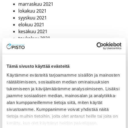
marraskuu 2021
lokakuu 2021
syyskuu 2021
elokuu 2021
kesäkuu 2021
toukokuu 2021
huhtikuu 2021
maaliskuu 2021
helmikuu 2021
tammikuu 2021
Tämä sivusto käyttää evästeitä
joulukuu 2020
Käytämme evästeitä tarjoamamme sisällön ja mainosten
marraskuu 2020
räätälöimiseen, sosiaalisen median ominaisuuksien
lokakuu 2020
tukemiseen ja kävijämäärämme analysoimiseen. Lisäksi
syyskuu 2020
jaamme sosiaalisen median, mainosalan ja analytiikka-
heinäkuu 2020
alan kumppaneillemme tietoja siitä, miten käytät
kesäkuu 2020
sivustoamme. Kumppanimme voivat yhdistää näitä
toukokuu 2020
tietoja muihin tietoihin, joita olet antanut heille tai joita on
huhtikuu 2020
kerätty, kun olet käyttänyt heidän palvelujaan.
maaliskuu 2020