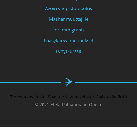
Avoin yliopisto-opetus
Maahanmuuttajille
For immigrants
Pääsykoevalmennukset
Lyhytkurssit
Tietosuojaseloste
Saavutettavuusseloste
Evästekäytäntö
© 2021 Etelä-Pohjanmaan Opisto