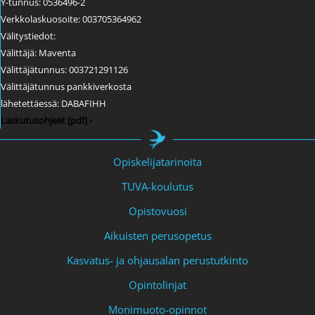
Y-tunnus: 0536496-2
Verkkolaskuosoite: 003705364962
Välitystiedot:
Välittäjä: Maventa
Välittäjätunnus: 003721291126
Välittäjätunnus pankkiverkosta
lähetettäessä: DABAFIHH
Laskutusohjeet [pdf] ›
Opiskelijatarinoita
TUVA-koulutus
Opistovuosi
Aikuisten perusopetus
Kasvatus- ja ohjausalan perustutkinto
Opintolinjat
Monimuoto-opinnot