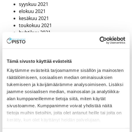
syyskuu 2021
elokuu 2021
kesäkuu 2021
toukokuu 2021
huhtikuu 2021
maaliskuu 2021
helmikuu 2021
tammikuu 2021
joulukuu 2020
Tämä sivusto käyttää evästeitä
marraskuu 2020
Käytämme evästeitä tarjoamamme sisällön ja mainosten
lokakuu 2020
räätälöimiseen, sosiaalisen median ominaisuuksien
syyskuu 2020
tukemiseen ja kävijämäärämme analysoimiseen. Lisäksi
heinäkuu 2020
jaamme sosiaalisen median, mainosalan ja analytiikka-
kesäkuu 2020
alan kumppaneillemme tietoja siitä, miten käytät
toukokuu 2020
sivustoamme. Kumppanimme voivat yhdistää näitä
huhtikuu 2020
tietoja muihin tietoihin, joita olet antanut heille tai joita on
maaliskuu 2020
kerätty, kun olet käyttänyt heidän palvelujaan.
helmikuu 2020
tammikuu 2020