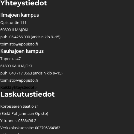
Yhteystiedot
Ilmajoen kampus
Opistontie 111
60800 ILMAJOKI
puh. 06 4256 000 (arkisin klo 9–15)
toimisto@epopisto.fi
Kauhajoen kampus
Topeeka 47
61800 KAUHAJOKI
puh. 040 717 0663 (arkisin klo 9–15)
toimisto@epopisto.fi
Kaikki yhteystiedot ›
Laskutustiedot
Korpisaaren Säätiö sr
(Etelä-Pohjanmaan Opisto)
Y-tunnus: 0536496-2
Verkkolaskuosoite: 003705364962