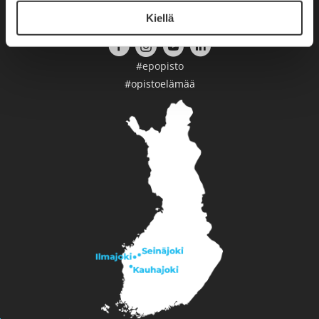
Etelä-Pohjanmaan Opisto
Kiellä
Seuraa meitä
#epopisto
#opistoelämää