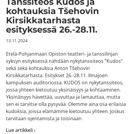
Tanssiteos Kudos ja
kohtauksia Tšehovin
Kirsikkatarhasta
esityksessä 26.-28.11.
13.11.2024
Etelä-Pohjanmaan Opiston teatteri- ja tanssilinjan
syksyn esityksessä nähdään nykytanssiteos ”Kudos”
sekä sekä kohtauksia Anton Tšehovin
Kirsikkatarhasta. Esitykset 26.-28.11. Ilmajoen
kampuksen auditoriossa. KUDOS on nykytanssiteos,
jossa yhteen kietoutuu yksinäisyys ja kohtaaminen.
Yksinäisyys hävettää, uuvuttaa ja lamauttaa, mutta
sen ei tarvitse olla pysyvää. Olemme aina osa erilaisia
kudoksia, joissa elämämme kietoutuu yhteen. Joskus
tarvitaan ojentamista ja toisinaan
about Tanssiteos Kudos ja kohtauksia Tšehov
Lue artikkeli ›