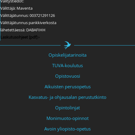
Välitystiedot:
Välittäjä: Maventa
Välittäjätunnus: 003721291126
Välittäjätunnus pankkiverkosta
lähetettäessä: DABAFIHH
Laskutusohjeet [pdf] ›
Opiskelijatarinoita
TUVA-koulutus
Opistovuosi
Aikuisten perusopetus
Kasvatus- ja ohjausalan perustutkinto
Opintolinjat
Monimuoto-opinnot
Avoin yliopisto-opetus