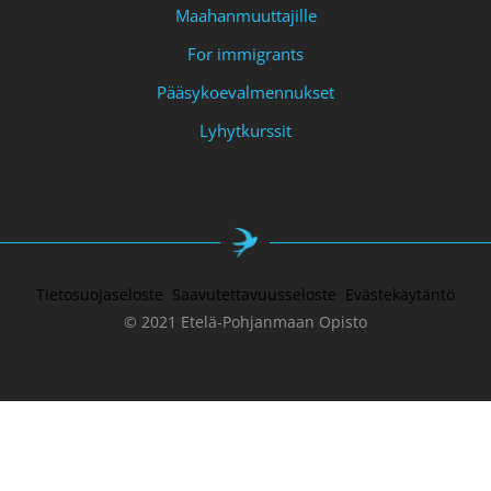
Maahanmuuttajille
For immigrants
Pääsykoevalmennukset
Lyhytkurssit
Tietosuojaseloste
Saavutettavuusseloste
Evästekäytäntö
© 2021 Etelä-Pohjanmaan Opisto