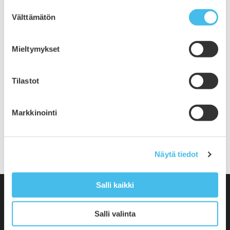
Suostumuksen
joulukuu 2019
Välttämätön
valinta
marraskuu 2019
lokakuu 2019
syyskuu 2019
Mieltymykset
elokuu 2019
heinäkuu 2019
Tilastot
kesäkuu 2019
toukokuu 2019
huhtikuu 2019
Markkinointi
helmikuu 2019
tammikuu 2019
Näytä tiedot
Salli kaikki
Salli valinta