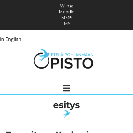
Wilma
Moodle
M365
IMS
In English
esitys