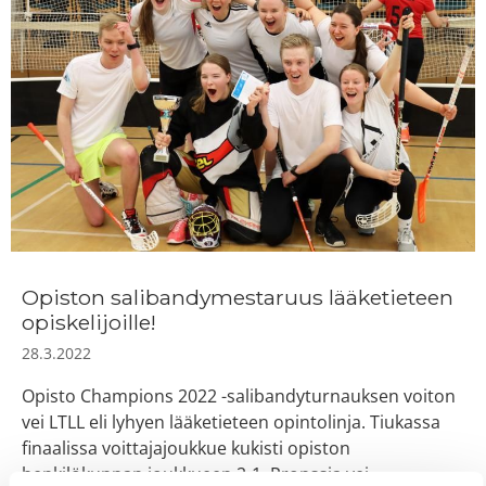
Opiston salibandymestaruus lääketieteen
opiskelijoille!
28.3.2022
Opisto Champions 2022 -salibandyturnauksen voiton
vei LTLL eli lyhyen lääketieteen opintolinja. Tiukassa
finaalissa voittajajoukkue kukisti opiston
henkilökunnan joukkueen 2-1. Pronssia vei