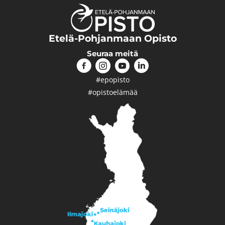
Etelä-Pohjanmaan Opisto
Seuraa meitä
#epopisto
#opistoelämää