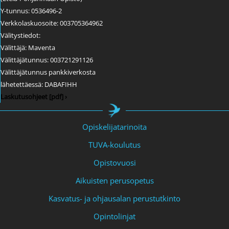
Y-tunnus: 0536496-2
Verkkolaskuosoite: 003705364962
Välitystiedot:
Välittäjä: Maventa
Välittäjätunnus: 003721291126
Välittäjätunnus pankkiverkosta
lähetettäessä: DABAFIHH
Laskutusohjeet [pdf] ›
Opiskelijatarinoita
TUVA-koulutus
Opistovuosi
Aikuisten perusopetus
Kasvatus- ja ohjausalan perustutkinto
Opintolinjat