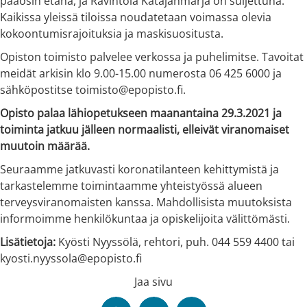
pääosin etänä, ja Ravintola Katajanmarja on suljettuna.
Kaikissa yleissä tiloissa noudatetaan voimassa olevia
kokoontumisrajoituksia ja maskisuositusta.
Opiston toimisto palvelee verkossa ja puhelimitse. Tavoitat
meidät arkisin klo 9.00-15.00 numerosta 06 425 6000 ja
sähköpostitse toimisto@epopisto.fi.
Opisto palaa lähiopetukseen maanantaina 29.3.2021 ja
toiminta jatkuu jälleen normaalisti, elleivät viranomaiset
muutoin määrää.
Seuraamme jatkuvasti koronatilanteen kehittymistä ja
tarkastelemme toimintaamme yhteistyössä alueen
terveysviranomaisten kanssa. Mahdollisista muutoksista
informoimme henkilökuntaa ja opiskelijoita välittömästi.
Lisätietoja:
Kyösti Nyyssölä, rehtori, puh. 044 559 4400 tai
kyosti.nyyssola@epopisto.fi
Jaa sivu