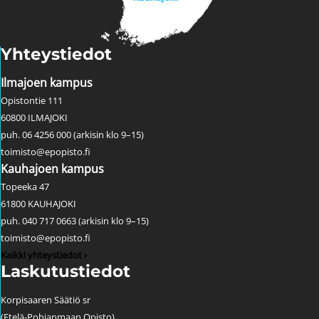
Yhteystiedot
Ilmajoen kampus
Opistontie 111
60800 ILMAJOKI
puh. 06 4256 000 (arkisin klo 9–15)
toimisto@epopisto.fi
Kauhajoen kampus
Topeeka 47
61800 KAUHAJOKI
puh. 040 717 0663 (arkisin klo 9–15)
toimisto@epopisto.fi
Kaikki yhteystiedot ›
Laskutustiedot
Korpisaaren Säätiö sr
(Etelä-Pohjanmaan Opisto)