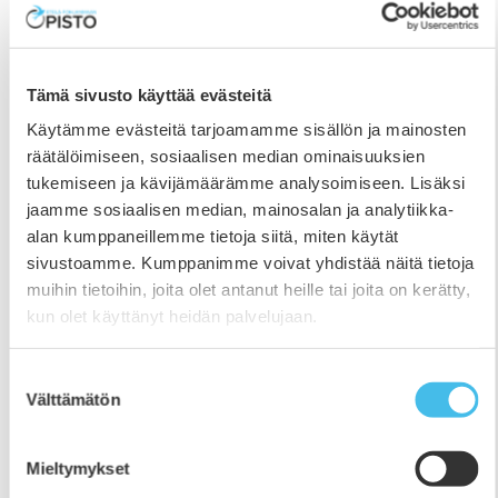
kauppatieteen ja oikeustieteen opiskelijoiden
yhteisjoukkue Masan Klapit.
Tämä sivusto käyttää evästeitä
Käytämme evästeitä tarjoamamme sisällön ja mainosten
räätälöimiseen, sosiaalisen median ominaisuuksien
tukemiseen ja kävijämäärämme analysoimiseen. Lisäksi
jaamme sosiaalisen median, mainosalan ja analytiikka-
alan kumppaneillemme tietoja siitä, miten käytät
sivustoamme. Kumppanimme voivat yhdistää näitä tietoja
muihin tietoihin, joita olet antanut heille tai joita on kerätty,
kun olet käyttänyt heidän palvelujaan.
Suostumuksen
Välttämätön
valinta
Mieltymykset