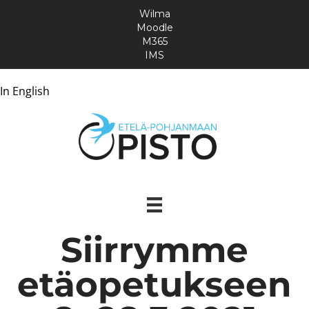
Wilma
Moodle
M365
IMS
In English
Siirrymme
etäopetukseen