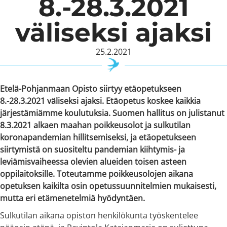
8.-28.3.2021
väliseksi ajaksi
25.2.2021
Etelä-Pohjanmaan Opisto siirtyy etäopetukseen
8.-28.3.2021 väliseksi ajaksi. Etäopetus koskee kaikkia
järjestämiämme koulutuksia. Suomen hallitus on julistanut
8.3.2021 alkaen maahan poikkeusolot ja sulkutilan
koronapandemian hillitsemiseksi, ja etäopetukseen
siirtymistä on suositeltu pandemian kiihtymis- ja
leviämisvaiheessa olevien alueiden toisen asteen
oppilaitoksille. Toteutamme poikkeusolojen aikana
opetuksen kaikilta osin opetussuunnitelmien mukaisesti,
mutta eri etämenetelmiä hyödyntäen.
Sulkutilan aikana opiston henkilökunta työskentelee