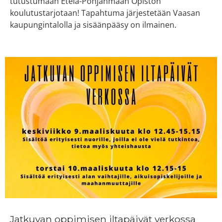
tutustumaan Etelä-Pohjanmaan Opiston
koulutustarjotaan! Tapahtuma järjestetään Vaasan
kaupungintalolla ja sisäänpääsy on ilmainen.
Jatkuvan oppimisen iltapäivät verkossa