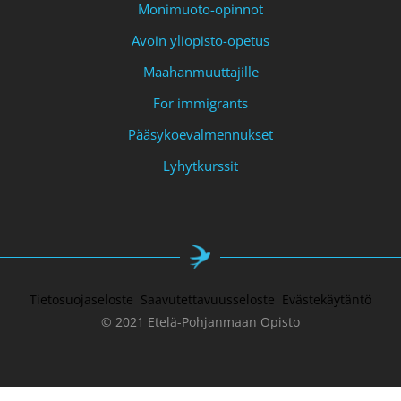
Monimuoto-opinnot
Avoin yliopisto-opetus
Maahanmuuttajille
For immigrants
Pääsykoevalmennukset
Lyhytkurssit
Tietosuojaseloste
Saavutettavuusseloste
Evästekäytäntö
© 2021 Etelä-Pohjanmaan Opisto