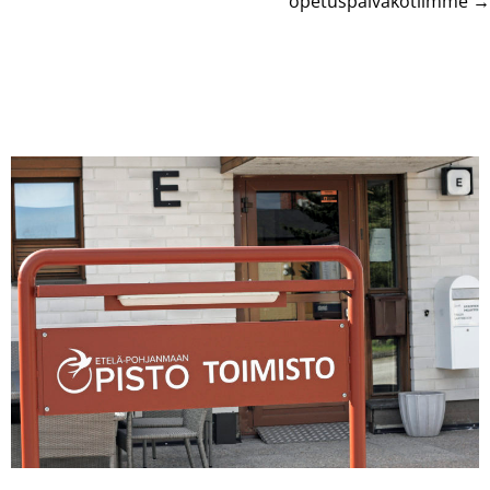
opetuspäiväkotiimme →