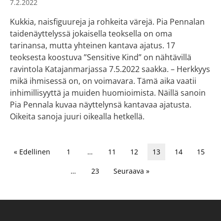
7.2.2022
Kukkia, naisfiguureja ja rohkeita värejä. Pia Pennalan
taidenäyttelyssä jokaisella teoksella on oma
tarinansa, mutta yhteinen kantava ajatus. 17
teoksesta koostuva ”Sensitive Kind” on nähtävillä
ravintola Katajanmarjassa 7.5.2022 saakka. – Herkkyys
mikä ihmisessä on, on voimavara. Tämä aika vaatii
inhimillisyyttä ja muiden huomioimista. Näillä sanoin
Pia Pennala kuvaa näyttelynsä kantavaa ajatusta.
Oikeita sanoja juuri oikealla hetkellä.
« Edellinen
1
…
11
12
13
14
15
…
23
Seuraava »