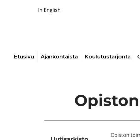
In English
Etusivu
Ajankohtaista
Koulutustarjonta
O
Opiston 
Opiston toim
Uutis­arkisto