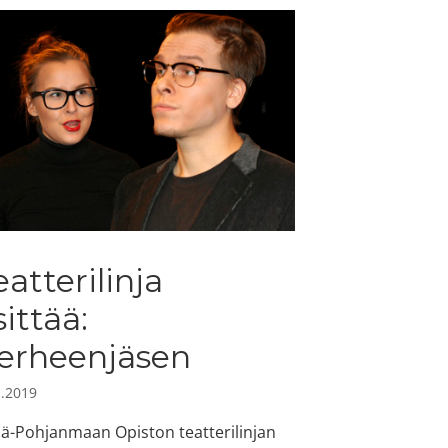
eatterilinja
sittää:
erheenjäsen
1.2019
lä-Pohjanmaan Opiston teatterilinjan