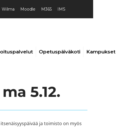
Wilma
Moodle
M365
IMS
joituspalvelut
Opetuspäiväkoti
Kampukset
 ma 5.12.
 itsenäisyyspäivää ja toimisto on myös