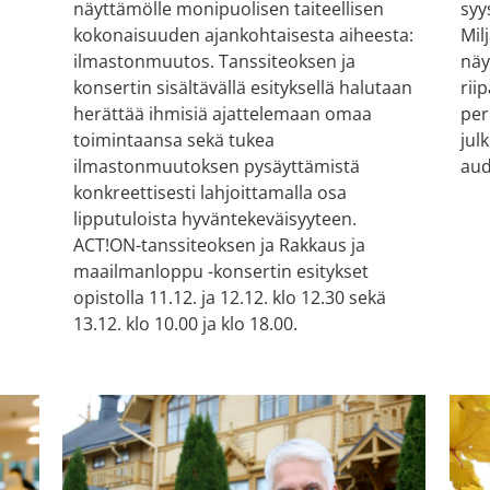
näyttämölle monipuolisen taiteellisen
syy
kokonaisuuden ajankohtaisesta aiheesta:
Mil
ilmastonmuutos. Tanssiteoksen ja
näy
konsertin sisältävällä esityksellä halutaan
rii
herättää ihmisiä ajattelemaan omaa
per
toimintaansa sekä tukea
jul
ilmastonmuutoksen pysäyttämistä
aud
konkreettisesti lahjoittamalla osa
lipputuloista hyväntekeväisyyteen.
ACT!ON-tanssiteoksen ja Rakkaus ja
maailmanloppu -konsertin esitykset
opistolla 11.12. ja 12.12. klo 12.30 sekä
13.12. klo 10.00 ja klo 18.00.