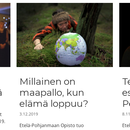
Millainen on
T
ä
maapallo, kun
e
elämä loppuu?
P
t
3.12.2019
8.1
19.
Etelä-Pohjanmaan Opisto tuo
Ete