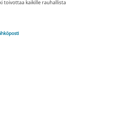
i toivottaa kaikille rauhallista
ähköposti