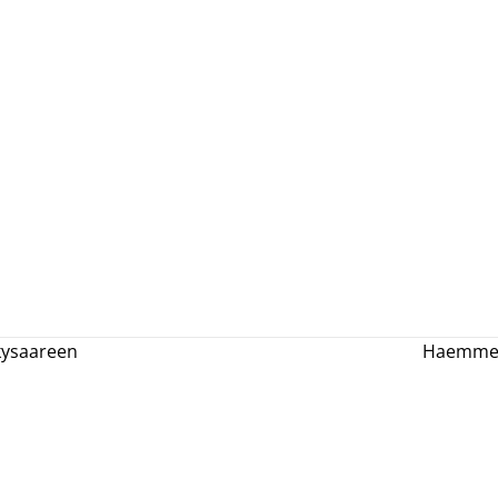
kysaareen
Haemme k