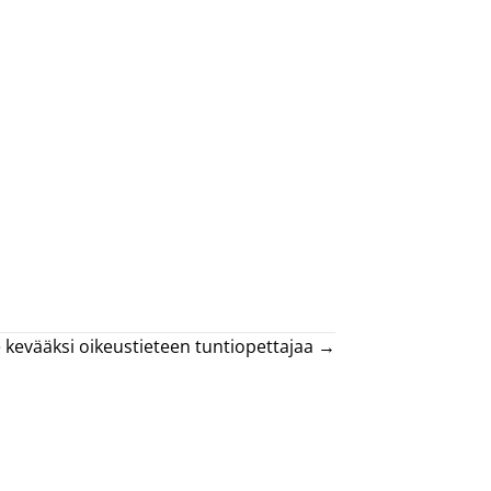
evääksi oikeustieteen tuntiopettajaa →