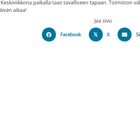
i. Keskiviikkona paikalla taas tavalliseen tapaan. Toimiston väk
äivän aikaa!
Jaa sivu
Facebook
X
S
𝕏