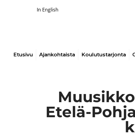
In English
Etusivu
Ajankohtaista
Koulutustarjonta
O
Muusikko-
Etelä-Pohj
k