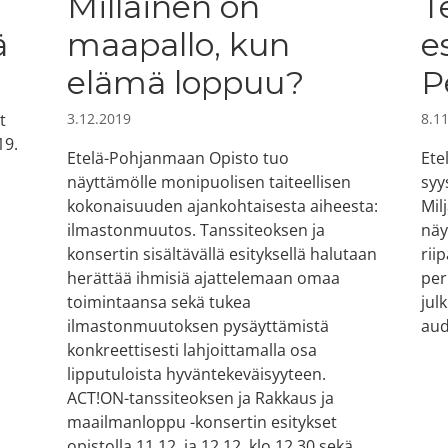
Millainen on
T
ä
maapallo, kun
e
elämä loppuu?
P
t
3.12.2019
8.1
19.
Etelä-Pohjanmaan Opisto tuo
Ete
näyttämölle monipuolisen taiteellisen
syy
kokonaisuuden ajankohtaisesta aiheesta:
Mil
ilmastonmuutos. Tanssiteoksen ja
näy
konsertin sisältävällä esityksellä halutaan
rii
herättää ihmisiä ajattelemaan omaa
per
toimintaansa sekä tukea
jul
ilmastonmuutoksen pysäyttämistä
aud
konkreettisesti lahjoittamalla osa
lipputuloista hyväntekeväisyyteen.
ACT!ON-tanssiteoksen ja Rakkaus ja
maailmanloppu -konsertin esitykset
opistolla 11.12. ja 12.12. klo 12.30 sekä