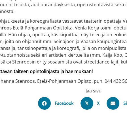
unnittelusta, audiobrändäyksestä, opetustehtävistä sekä mus
nnosta.
jauksesta ja koreografiasta vastaavat teatterin opettaja Ven
nroos
Etelä-Pohjanmaan Opistolta. Venla Korja toimii opetus
llä. Hän ohjaa, opettaa, käsikirjoittaa, näyttelee ja on eriko
n, joita on ohjannut mm. Seinäjoen ja Vaasan kaupunginteat
tanssija, tanssinopettaja ja koreografi, jolla on monipuoli
tv-tuotannoista sekä eri artistien kiertueilta (mm. Kaija Koo,
lisäksi Stenroosin erityisosaamista ovat streetdance-lajit, k
ittävän taiteen opintolinjasta ja hae mukaan!
hanna Stenroos, Etelä-Pohjanmaan Opisto, puh. 044 432 56
Jaa sivu
Facebook
X
S
𝕏