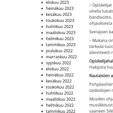
elokuu 2023
– Opiskelij
heinäkuu 2023
ohella tutu
kesäkuu 2023
bändisoitto,
toukokuu 2023
ohjauksesta
huhtikuu 2023
Seinäjoen ka
maaliskuu 2023
helmikuu 2023
– Mukana on
tammikuu 2023
tärkeää tuod
joulukuu 2022
identiteetti 
marraskuu 2022
Opiskelijaha
syyskuu 2022
Hakijoita ha
elokuu 2022
heinäkuu 2022
Rautaisten 
kesäkuu 2022
Pohjalaishen
toukokuu 2022
taidealojen 
huhtikuu 2022
Musiikin ohj
maaliskuu 2022
musiikkituot
helmikuu 2022
saaneen Silé
tammikuu 2022