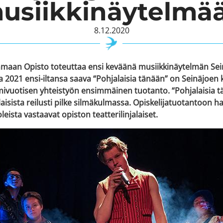
usiikkinäytelmä
8.12.2020
nmaan Opisto toteuttaa ensi keväänä musiikkinäytelmän Sei
2021 ensi-iltansa saava “Pohjalaisia tänään” on Seinäjoen
ivuotisen yhteistyön ensimmäinen tuotanto. “Pohjalaisia tä
aisista reilusti pilke silmäkulmassa. Opiskelijatuotantoon ha
leista vastaavat opiston teatterilinjalaiset.