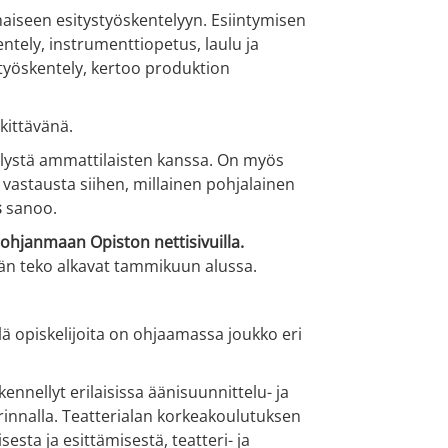
iseen esitystyöskentelyyn. Esiintymisen
ely, instrumenttiopetus, laulu ja
iatyöskentely, kertoo produktion
kittävänä.
elystä ammattilaisten kanssa. On myös
 vastausta siihen, millainen pohjalainen
s
sanoo.
ohjanmaan Opiston nettisivuilla.
män teko alkavat tammikuun alussa.
lä opiskelijoita on ohjaamassa joukko eri
ennellyt erilaisissa äänisuunnittelu- ja
innalla. Teatterialan korkeakoulutuksen
sta ja esittämisestä, teatteri- ja