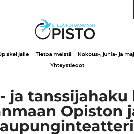
piskelijalle
Tietoa meistä
Kokous-, juhla- ja ma
Yhteystiedot
 ja tanssijahaku
anmaan Opiston j
aupunginteatter