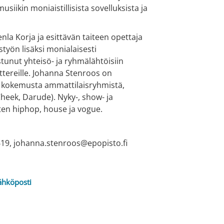
iikin moniaistillisista sovelluksista ja
la Korja ja esittävän taiteen opettaja
työn lisäksi monialaisesti
istunut yhteisö- ja ryhmälähtöisiin
tereille. Johanna Stenroos on
sta kokemusta ammattilaisryhmistä,
 Cheek, Darude). Nyky-, show- ja
uten hiphop, house ja vogue.
19, johanna.stenroos@epopisto.fi
ähköposti