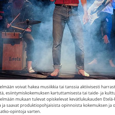
elmään voivat hakea musiikkia tai tanssia aktiivisesti harras
tä, esiintymiskokemuksen kartuttamisesta tai taide- ja kult
telmään mukaan tulevat opiskelevat kevätlukukauden Etelä-
la ja saavat produktiopohjaisista opinnoista kokemuksen ja 
jatko-opintoja varten.