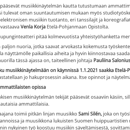
at pääsevät musiikkinäytelmän kautta tutustumaan ammattima
ksi tulevat oman suuntautumisen mukaan myös studiotyöskent
 elektronisen musiikin tuotanto, eri tanssilajit ja koreograf
 vastaava
Venla Korja
Etelä-Pohjanmaan Opistolta.
upunginteatteri pitää kolmevuotista yhteistyöhanketta mer
 paljon nuoria, jotka saavat arvokasta kokemusta työskent
a näyttämölle paikallisia aiheita ja hyvin kiinnostavaa saada
nuorilla tässä ajassa on, taiteellinen johtaja
Pauliina Saloniu
ku musiikkinäytelmään on käynnissä 1.1.2021 saakka Etelä-P
astatellaan jo hakuprosessin aikana. Itse opinnot ja näytel
ammattilaisten opissa
kisen musiikkinäytelmän tekijät pääsevät osaaviin käsiin, sil
rautaisia ammattilaisia.
aajana toimii pitkän linjan muusikko
Sami Silén,
joka on työsk
annoissa ja muusikkona lukuisten Suomen huippuartistien r
nin nykyinen työ koostuu musiikin säveltämisestä, sovittamise