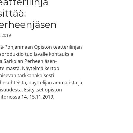
eatterilinja
sittää:
erheenjäsen
1.2019
lä-Pohjanmaan Opiston teatterilinjan
sproduktio tuo lavalle kohtauksia
ja Sarkolan Perheenjäsen-
telmästä. Näytelmä kertoo
paisevan tarkkanäköisesti
hesuhteista, näyttelijän ammatista ja
kisuudesta. Esitykset opiston
itoriossa 14.-15.11.2019.