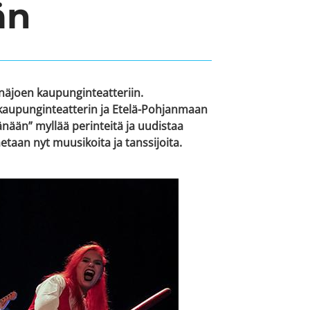
än
näjoen kaupunginteatteriin.
 kaupunginteatterin ja Etelä-Pohjanmaan
nään” myllää perinteitä ja uudistaa
etaan nyt muusikoita ja tanssijoita.