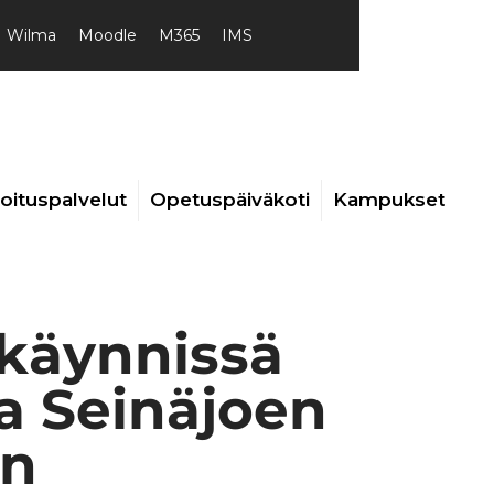
Wilma
Moodle
M365
IMS
joituspalvelut
Opetuspäiväkoti
Kampukset
 käynnissä
a Seinäjoen
in