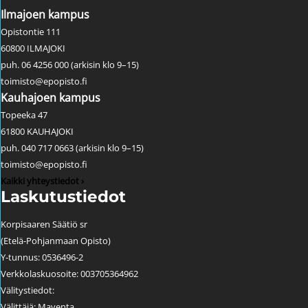
Ilmajoen kampus
Opistontie 111
60800 ILMAJOKI
puh. 06 4256 000 (arkisin klo 9–15)
toimisto@epopisto.fi
Kauhajoen kampus
Topeeka 47
61800 KAUHAJOKI
puh. 040 717 0663 (arkisin klo 9–15)
toimisto@epopisto.fi
Kaikki yhteystiedot ›
Laskutustiedot
Korpisaaren Säätiö sr
(Etelä-Pohjanmaan Opisto)
Y-tunnus: 0536496-2
Verkkolaskuosoite: 003705364962
Välitystiedot:
Välittäjä: Maventa