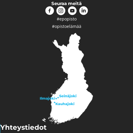
Seuraa meitä
#epopisto
#opistoelämää
Yhteystiedot