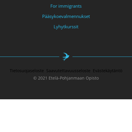
For immigrants
Pääsykoevalmennukset
Lyhytkurssit
Tietosuojaseloste
Saavutettavuusseloste
Evästekäytäntö
© 2021 Etelä-Pohjanmaan Opisto