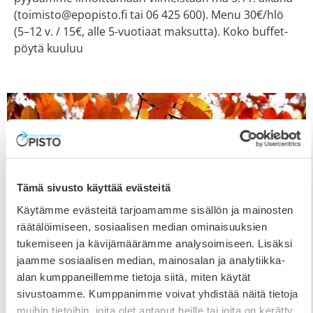
(toimisto@epopisto.fi tai 06 425 600). Menu 30€/hlö
(5–12 v. / 15€, alle 5-vuotiaat maksutta). Koko buffet-
pöytä kuuluu
Tämä sivusto käyttää evästeitä
Käytämme evästeitä tarjoamamme sisällön ja mainosten
räätälöimiseen, sosiaalisen median ominaisuuksien
tukemiseen ja kävijämäärämme analysoimiseen. Lisäksi
jaamme sosiaalisen median, mainosalan ja analytiikka-
alan kumppaneillemme tietoja siitä, miten käytät
sivustoamme. Kumppanimme voivat yhdistää näitä tietoja
Opisto lomailee viikon 42
muihin tietoihin, joita olet antanut heille tai joita on kerätty,