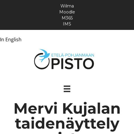
Wilma
Moodle
M365
IMS
In English
Mervi Kujalan
taidenäyttely