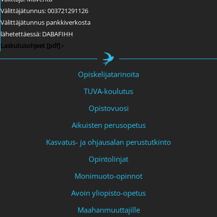
Välittäjätunnus: 003721291126
Välittäjätunnus pankkiverkosta
lähetettäessä: DABAFIHH
Laskutusohjeet [pdf] ›
Opiskelijatarinoita
TUVA-koulutus
Opistovuosi
Aikuisten perusopetus
Kasvatus- ja ohjausalan perustutkinto
Opintolinjat
Monimuoto-opinnot
Avoin yliopisto-opetus
Maahanmuuttajille