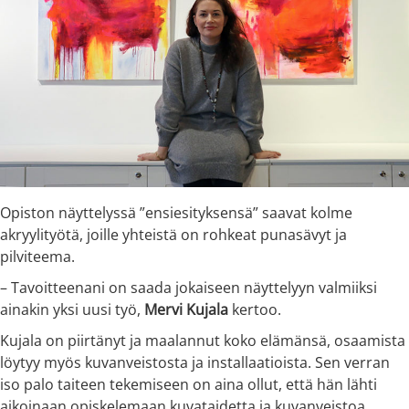
Opiston näyttelyssä ”ensiesityksensä” saavat kolme
akryylityötä, joille yhteistä on rohkeat punasävyt ja
pilviteema.
– Tavoitteenani on saada jokaiseen näyttelyyn valmiiksi
ainakin yksi uusi työ,
Mervi Kujala
kertoo.
Kujala on piirtänyt ja maalannut koko elämänsä, osaamista
löytyy myös kuvanveistosta ja installaatioista. Sen verran
iso palo taiteen tekemiseen on aina ollut, että hän lähti
aikoinaan opiskelemaan kuvataidetta ja kuvanveistoa