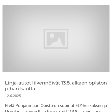
Linja-autot liikennöivät 13.8. alkaen opiston
pihan kautta
12.6.2025
Etelä-Pohjanmaan Opisto on sopinut ELY-keskuksen ja
Urpolan Liikenne Ky:n kanssa, että13.8. alkaen linja-