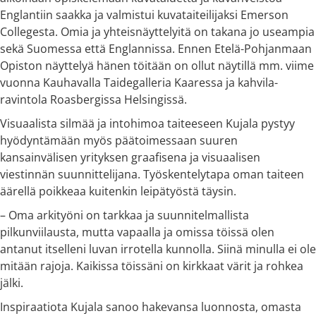
Englantiin saakka ja valmistui kuvataiteilijaksi Emerson
Collegesta. Omia ja yhteisnäyttelyitä on takana jo useampia
sekä Suomessa että Englannissa. Ennen Etelä-Pohjanmaan
Opiston näyttelyä hänen töitään on ollut näytillä mm. viime
vuonna Kauhavalla Taidegalleria Kaaressa ja kahvila-
ravintola Roasbergissa Helsingissä.
Visuaalista silmää ja intohimoa taiteeseen Kujala pystyy
hyödyntämään myös päätoimessaan suuren
kansainvälisen yrityksen graafisena ja visuaalisen
viestinnän suunnittelijana. Työskentelytapa oman taiteen
äärellä poikkeaa kuitenkin leipätyöstä täysin.
– Oma arkityöni on tarkkaa ja suunnitelmallista
pilkunviilausta, mutta vapaalla ja omissa töissä olen
antanut itselleni luvan irrotella kunnolla. Siinä minulla ei ole
mitään rajoja. Kaikissa töissäni on kirkkaat värit ja rohkea
jälki.
Inspiraatiota Kujala sanoo hakevansa luonnosta, omasta