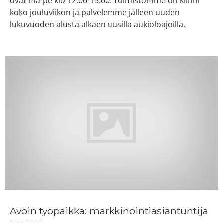
ovat ma-pe klo 12:00-15:00. Toimistomme on kiinni
koko jouluviikon ja palvelemme jälleen uuden
lukuvuoden alusta alkaen uusilla aukioloajoilla.
Avoin työpaikka: markkinointiasiantuntija