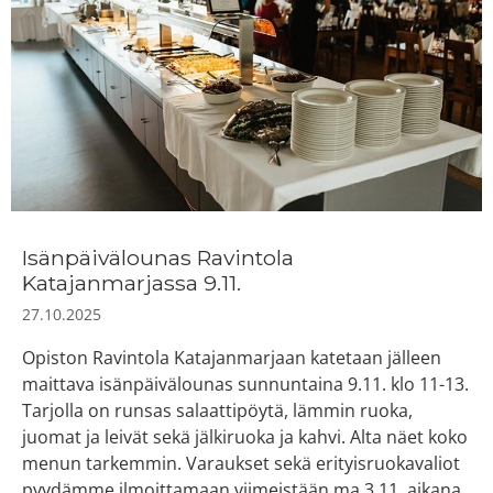
Isänpäivälounas Ravintola
Katajanmarjassa 9.11.
27.10.2025
Opiston Ravintola Katajanmarjaan katetaan jälleen
maittava isänpäivälounas sunnuntaina 9.11. klo 11-13.
Tarjolla on runsas salaattipöytä, lämmin ruoka,
juomat ja leivät sekä jälkiruoka ja kahvi. Alta näet koko
menun tarkemmin. Varaukset sekä erityisruokavaliot
pyydämme ilmoittamaan viimeistään ma 3.11. aikana