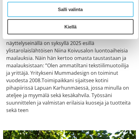
Niina Koivusalon maalauksia Ravintola
Salli valinta
Katajanmarjassa:
5.9.2025
Kiellä
Etelä-Pohjanmaan Opiston Ravintola Katajanmarjan
näyttelyseinällä on syksyllä 2025 esillä
ylistarolaislähtöisen Niina Koivusalon luontoaiheisia
maalauksia. Näin hän kertoo omasta taustastaan ja
maalauksistaan: ”Olen ammatiltani tekstiilimuotoilija
ja yrittäjä. Yritykseni Mummadesign on toiminut
vuodesta 2008.Toimipaikkani sijaitsee kotini
pihapiirissä Lapuan Karhunmäessä, jossa minulla on
ateljee ja myymälä sekä kesäkahvila. Työssäni
suunnittelen ja valmistan erilaisia kuoseja ja tuotteita
sekä teen