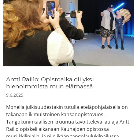
Antti Railio: Opistoaika oli yksi
hienoimmista mun elämässä
9.6.2025
Monella julkisuudestakin tutulla eteläpohjalaisella on
takanaan ikimuistoinen kansanopistovuosi.
Tangokuninkaallisen kruunua tavoitteleva laulaja Antti
Railio opiskeli aikanaan Kauhajoen opistossa
musiikkilinjalla, ja niin ikään tangolaulukilpailussa