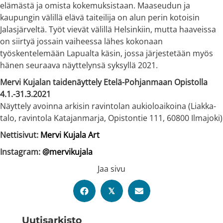
elämästä ja omista kokemuksistaan. Maaseudun ja
kaupungin välillä elävä taiteilija on alun perin kotoisin
Jalasjärveltä. Työt vievät välillä Helsinkiin, mutta haaveissa
on siirtyä jossain vaiheessa lähes kokonaan
työskentelemään Lapualta käsin, jossa järjestetään myös
hänen seuraava näyttelynsä syksyllä 2021.
Mervi Kujalan taidenäyttely Etelä-Pohjanmaan Opistolla
4.1.-31.3.2021
Näyttely avoinna arkisin ravintolan aukioloaikoina (Liakka-
talo, ravintola Katajanmarja, Opistontie 111, 60800 Ilmajoki)
Nettisivut:
Mervi Kujala Art
Instagram:
@mervikujala
Jaa sivu
𝕏
Uutis­arkisto