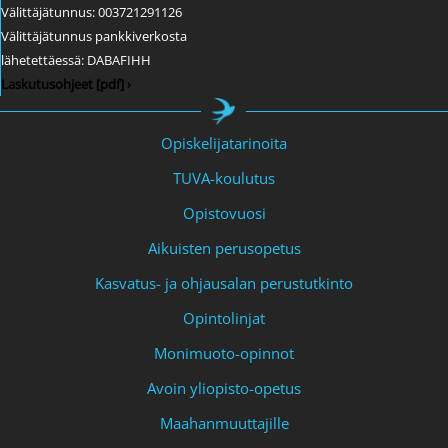
Välittäjätunnus: 003721291126
Välittäjätunnus pankkiverkosta
lähetettäessä: DABAFIHH
Laskutusohjeet [pdf] ›
Opiskelijatarinoita
TUVA-koulutus
Opistovuosi
Aikuisten perusopetus
Kasvatus- ja ohjausalan perustutkinto
Opintolinjat
Monimuoto-opinnot
Avoin yliopisto-opetus
Maahanmuuttajille