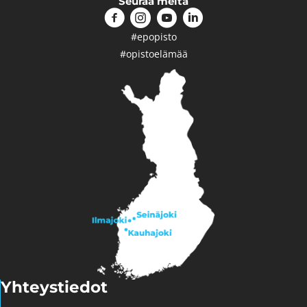
Seuraa meitä
#epopisto
#opistoelämää
Yhteystiedot