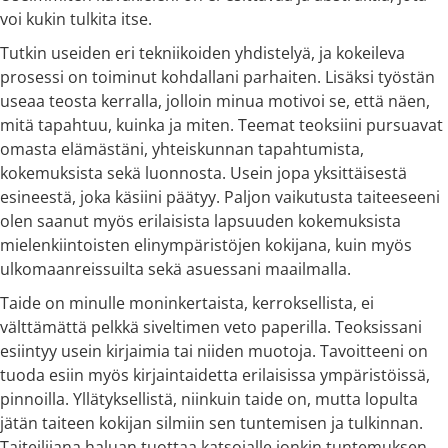
voi kukin tulkita itse.
Tutkin useiden eri tekniikoiden yhdistelyä, ja kokeileva
prosessi on toiminut kohdallani parhaiten. Lisäksi työstän
useaa teosta kerralla, jolloin minua motivoi se, että näen,
mitä tapahtuu, kuinka ja miten. Teemat teoksiini pursuavat
omasta elämästäni, yhteiskunnan tapahtumista,
kokemuksista sekä luonnosta. Usein jopa yksittäisestä
esineestä, joka käsiini päätyy. Paljon vaikutusta taiteeseeni
olen saanut myös erilaisista lapsuuden kokemuksista
mielenkiintoisten elinympäristöjen kokijana, kuin myös
ulkomaanreissuilta sekä asuessani maailmalla.
Taide on minulle moninkertaista, kerroksellista, ei
välttämättä pelkkä siveltimen veto paperilla. Teoksissani
esiintyy usein kirjaimia tai niiden muotoja. Tavoitteeni on
tuoda esiin myös kirjaintaidetta erilaisissa ympäristöissä,
pinnoilla. Yllätyksellistä, niinkuin taide on, mutta lopulta
jätän taiteen kokijan silmiin sen tuntemisen ja tulkinnan.
Taiteilijana haluan tuottaa katsojalle jonkin tuntemuksen,