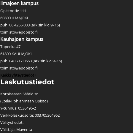
Ilmajoen kampus
Opistontie 111
60800 ILMAJOKI
puh. 06 4256 000 (arkisin klo 9–15)
toimisto@epopisto.fi
Kauhajoen kampus
Topeeka 47
61800 KAUHAJOKI
puh. 040 717 0663 (arkisin klo 9–15)
toimisto@epopisto.fi
Kaikki yhteystiedot ›
Laskutustiedot
Korpisaaren Säätiö sr
(Etelä-Pohjanmaan Opisto)
Y-tunnus: 0536496-2
Verkkolaskuosoite: 003705364962
Välitystiedot:
Välittäjä: Maventa