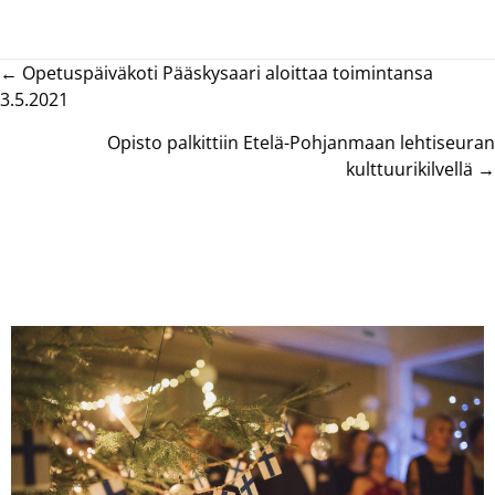
Posts
← Opetuspäiväkoti Pääskysaari aloittaa toimintansa
3.5.2021
navigation
Opisto palkittiin Etelä-Pohjanmaan lehtiseuran
kulttuurikilvellä →