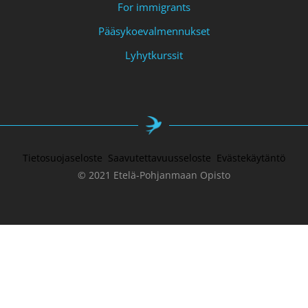
For immigrants
Pääsykoevalmennukset
Lyhytkurssit
Tietosuojaseloste
Saavutettavuusseloste
Evästekäytäntö
© 2021 Etelä-Pohjanmaan Opisto