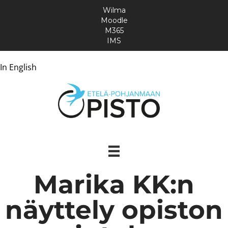
Wilma
Moodle
M365
IMS
In English
Marika KK:n
näyttely opiston