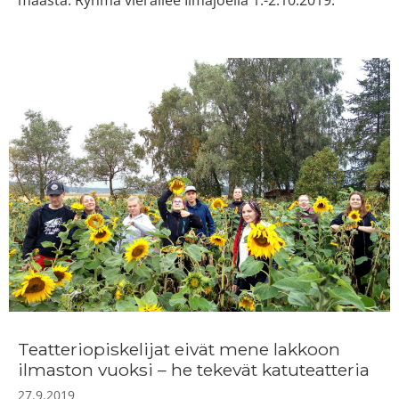
maasta. Ryhmä vierailee Ilmajoella 1.-2.10.2019.
Teatteriopiskelijat eivät mene lakkoon
ilmaston vuoksi – he tekevät katuteatteria
27.9.2019