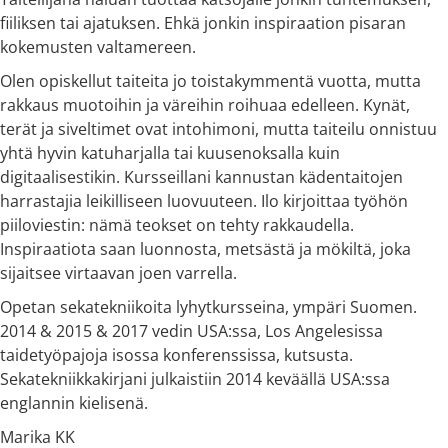
fiiliksen tai ajatuksen. Ehkä jonkin inspiraation pisaran
kokemusten valtamereen.
Olen opiskellut taiteita jo toistakymmentä vuotta, mutta
rakkaus muotoihin ja väreihin roihuaa edelleen. Kynät,
terät ja siveltimet ovat intohimoni, mutta taiteilu onnistuu
yhtä hyvin katuharjalla tai kuusenoksalla kuin
digitaalisestikin. Kursseillani kannustan kädentaitojen
harrastajia leikilliseen luovuuteen. Ilo kirjoittaa työhön
piiloviestin: nämä teokset on tehty rakkaudella.
Inspiraatiota saan luonnosta, metsästä ja mökiltä, joka
sijaitsee virtaavan joen varrella.
Opetan sekatekniikoita lyhytkursseina, ympäri Suomen.
2014 & 2015 & 2017 vedin USA:ssa, Los Angelesissa
taidetyöpajoja isossa konferenssissa, kutsusta.
Sekatekniikkakirjani julkaistiin 2014 keväällä USA:ssa
englannin kielisenä.
Marika KK