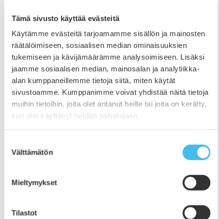
Tämä sivusto käyttää evästeitä
Teatterilinja esittää: Perheenjäsen
Käytämme evästeitä tarjoamamme sisällön ja mainosten
8.11.2019
räätälöimiseen, sosiaalisen median ominaisuuksien
tukemiseen ja kävijämäärämme analysoimiseen. Lisäksi
Etelä-Pohjanmaan Opiston teatterilinjan
jaamme sosiaalisen median, mainosalan ja analytiikka-
syysproduktio tuo lavalle kohtauksia Milja Sarkolan
alan kumppaneillemme tietoja siitä, miten käytät
Perheenjäsen-näytelmästä. Näytelmä kertoo
sivustoamme. Kumppanimme voivat yhdistää näitä tietoja
riipaisevan tarkkanäköisesti perhesuhteista,
muihin tietoihin, joita olet antanut heille tai joita on kerätty,
näyttelijän ammatista ja julkisuudesta. Esitykset
kun olet käyttänyt heidän palvelujaan.
opiston auditoriossa 14.-15.11.2019.
Suostumuksen
Välttämätön
valinta
Mieltymykset
Tilastot