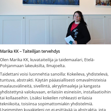
Marika KK – Taiteilijan tervehdys
Olen Marika KK, kuvataiteilija ja taidemaalari, Etelä-
Pohjanmaan lakeuksilta, Ilmajoelta.
Taidettani voisi luonnehtia sanoilla: Kokeileva, yhdistelevä,
tuntuva, abstrakti. Käytän pääasiallisesti omavalmisteisia
maalausvälineitä, sivellintä, akryylimaaleja ja kangasta
yhdistettynä valokuvaan, erilaisiin esineisiin, installaatioihin
tai kollaaseihin. Lisäksi kokeilen rohkeasti erilaisia
tekniikoita, toisiinsa sopimattomiakin yhdistelmiä.
Useimmiten kuvakieleni on ei-esittävää ja abstraktia, jota