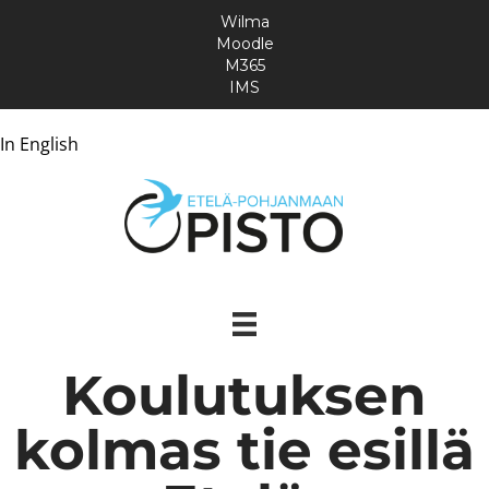
Wilma
Moodle
M365
IMS
In English
Koulutuksen
kolmas tie esillä