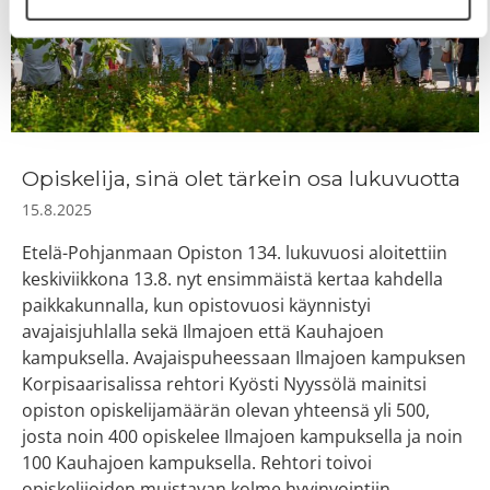
Opiskelija, sinä olet tärkein osa lukuvuotta
15.8.2025
Etelä-Pohjanmaan Opiston 134. lukuvuosi aloitettiin
keskiviikkona 13.8. nyt ensimmäistä kertaa kahdella
paikkakunnalla, kun opistovuosi käynnistyi
avajaisjuhlalla sekä Ilmajoen että Kauhajoen
kampuksella. Avajaispuheessaan Ilmajoen kampuksen
Korpisaarisalissa rehtori Kyösti Nyyssölä mainitsi
opiston opiskelijamäärän olevan yhteensä yli 500,
josta noin 400 opiskelee Ilmajoen kampuksella ja noin
100 Kauhajoen kampuksella. Rehtori toivoi
opiskelijoiden muistavan kolme hyvinvointiin