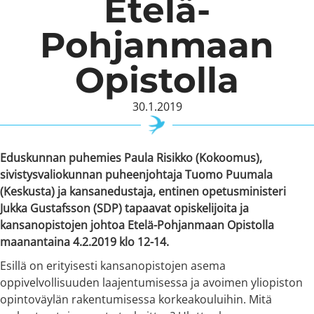
Etelä-
Pohjanmaan
Opistolla
30.1.2019
Eduskunnan puhemies
Paula Risikko
(Kokoomus),
sivistysvaliokunnan puheenjohtaja
Tuomo Puumala
(Keskusta) ja kansanedustaja, entinen opetusministeri
Jukka Gustafsson
(SDP) tapaavat opiskelijoita ja
kansanopistojen johtoa Etelä-Pohjanmaan Opistolla
maanantaina 4.2.2019 klo 12-14.
Esillä on erityisesti kansanopistojen asema
oppivelvollisuuden laajentumisessa ja avoimen yliopiston
opintoväylän rakentumisessa korkeakouluihin. Mitä