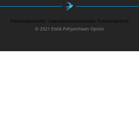
Tietosuojaseloste
Saavutettavuusseloste
Evästekäytäntö
© 2021 Etelä-Pohjanmaan Opisto