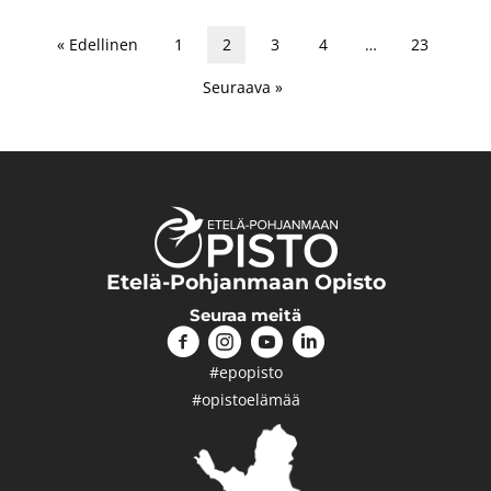
« Edellinen
1
2
3
4
…
23
Seuraava »
Etelä-Pohjanmaan Opisto
Seuraa meitä
#epopisto
#opistoelämää