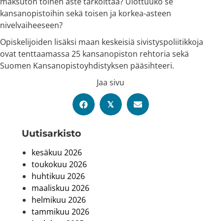
maksuton toinen aste tarkoittaa? Ulottuuko se
kansanopistoihin sekä toisen ja korkea-asteen
nivelvaiheeseen?
Opiskelijoiden lisäksi maan keskeisiä sivistyspoliitikkoja
ovat tenttaamassa 25 kansanopiston rehtoria sekä
Suomen Kansanopistoyhdistyksen pääsihteeri.
Jaa sivu
𝕏
Uutis­arkisto
kesäkuu 2026
toukokuu 2026
huhtikuu 2026
maaliskuu 2026
helmikuu 2026
tammikuu 2026