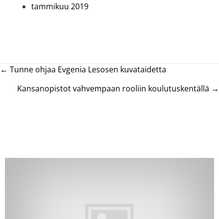
tammikuu 2019
Posts
← Tunne ohjaa Evgenia Lesosen kuvataidetta
navigation
Kansanopistot vahvempaan rooliin koulutuskentällä →