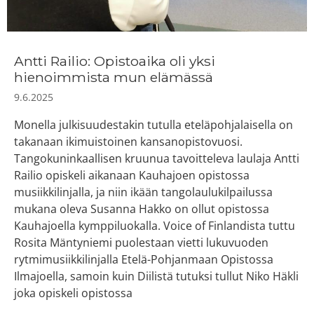
Antti Railio: Opistoaika oli yksi
hienoimmista mun elämässä
9.6.2025
Monella julkisuudestakin tutulla eteläpohjalaisella on
takanaan ikimuistoinen kansanopistovuosi.
Tangokuninkaallisen kruunua tavoitteleva laulaja Antti
Railio opiskeli aikanaan Kauhajoen opistossa
musiikkilinjalla, ja niin ikään tangolaulukilpailussa
mukana oleva Susanna Hakko on ollut opistossa
Kauhajoella kymppiluokalla. Voice of Finlandista tuttu
Rosita Mäntyniemi puolestaan vietti lukuvuoden
rytmimusiikkilinjalla Etelä-Pohjanmaan Opistossa
Ilmajoella, samoin kuin Diilistä tutuksi tullut Niko Häkli
joka opiskeli opistossa