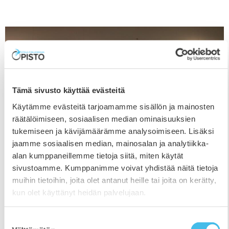
Tämä sivusto käyttää evästeitä
Käytämme evästeitä tarjoamamme sisällön ja mainosten
räätälöimiseen, sosiaalisen median ominaisuuksien
tukemiseen ja kävijämäärämme analysoimiseen. Lisäksi
jaamme sosiaalisen median, mainosalan ja analytiikka-
Niina Koivusalon maalauksia Ravintola
alan kumppaneillemme tietoja siitä, miten käytät
Katajanmarjassa:
sivustoamme. Kumppanimme voivat yhdistää näitä tietoja
5.9.2025
muihin tietoihin, joita olet antanut heille tai joita on kerätty,
kun olet käyttänyt heidän palvelujaan.
Etelä-Pohjanmaan Opiston Ravintola Katajanmarjan
näyttelyseinällä on syksyllä 2025 esillä
Suostumuksen
ylistarolaislähtöisen Niina Koivusalon luontoaiheisia