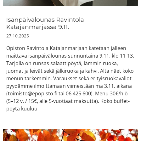
Isänpäivälounas Ravintola
Katajanmarjassa 9.11.
27.10.2025
Opiston Ravintola Katajanmarjaan katetaan jälleen
maittava isänpäivälounas sunnuntaina 9.11. klo 11-13.
Tarjolla on runsas salaattipöytä, lämmin ruoka,
juomat ja leivät sekä jälkiruoka ja kahvi. Alta näet koko
menun tarkemmin. Varaukset sekä erityisruokavaliot
pyydämme ilmoittamaan viimeistään ma 3.11. aikana
(toimisto@epopisto.fi tai 06 425 600). Menu 30€/hlö
(5–12 v. / 15€, alle 5-vuotiaat maksutta). Koko buffet-
pöytä kuuluu