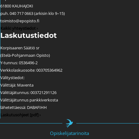
61800 KAUHAJOKI
puh. 040 717 0663 (arkisin klo 9–15)
toimisto@epopisto.fi
Kaikki yhteystiedot ›
Laskutustiedot
Korpisaaren Säätiö sr
(Etelä-Pohjanmaan Opisto)
Y-tunnus: 0536496-2
Verkkolaskuosoite: 003705364962
Välitystiedot:
Välittäjä: Maventa
Välittäjätunnus: 003721291126
Välittäjätunnus pankkiverkosta
lähetettäessä: DABAFIHH
Laskutusohjeet [pdf] ›
Opiskelijatarinoita