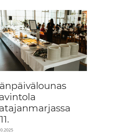
sänpäivälounas
a
avintola
atajanmarjassa
11.
10.2025