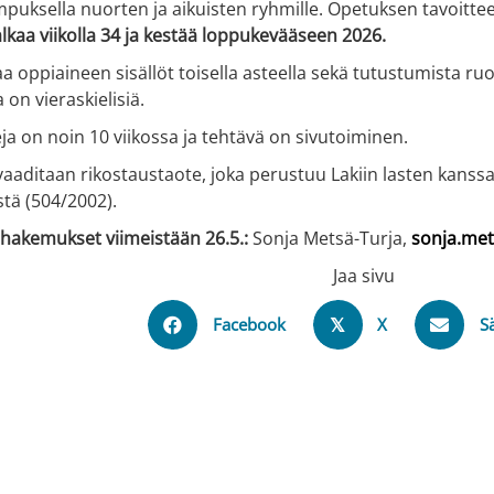
puksella nuorten ja aikuisten ryhmille. Opetuksen tavoittee
lkaa viikolla 34 ja kestää loppukevääseen 2026.
a oppiaineen sisällöt toisella asteella sekä tutustumista ru
a on vieraskielisiä.
a on noin 10 viikossa ja tehtävä on sivutoiminen.
aaditaan rikostaustaote, joka perustuu Lakiin lasten kanss
stä (504/2002).
a hakemukset viimeistään 26.5.:
Sonja Metsä-Turja,
sonja.met
Jaa sivu
Facebook
X
S
𝕏