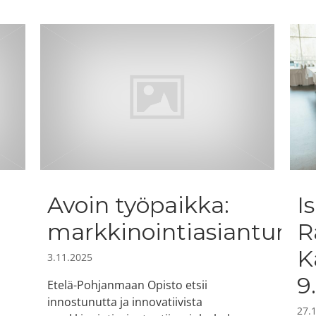
Avoin työpaikka:
I
markkinointiasiantuntij
R
K
3.11.2025
9.
Etelä-Pohjanmaan Opisto etsii
innostunutta ja innovatiivista
27.