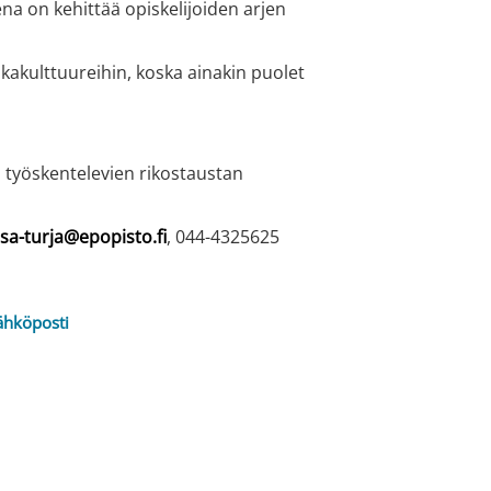
na on kehittää opiskelijoiden arjen
okakulttuureihin, koska ainakin puolet
a työskentelevien rikostaustan
sa-turja@epopisto.fi
, 044-4325625
ähköposti