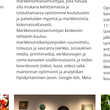
markkinointiasiantuntijaa, joka haluaa
en
olla mukana kehittämässä ja
Opi
toteuttamassa opistomme koulutusten
kat
ja palveluiden myyntiä ja markkinointia
isä
kokonaisvaltaisesti.
11-
Markkinointiasiantuntijan keskeisiin
läm
tehtäviin kuuluu
jäl
markkinointikampanjoiden suunnittelu,
tar
toteutus ja seuranta (verkko, sosiaalinen
eri
media, printtimedia), verkkosivujen ja
ilm
some-kanavien sisällöntuotanto ja niiden
(to
koordinointi (teksti, kuva, video) sekä
Men
mainonnan optimointi ja analytiikan
vuo
hyödyntäminen (esim. Google Ads, Meta
kuu