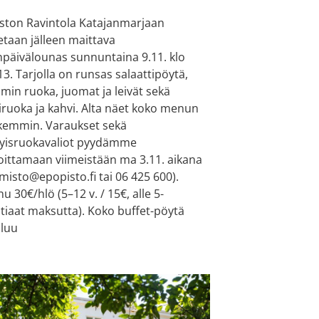
ston Ravintola Katajanmarjaan
etaan jälleen maittava
npäivälounas sunnuntaina 9.11. klo
13. Tarjolla on runsas salaattipöytä,
min ruoka, juomat ja leivät sekä
kiruoka ja kahvi. Alta näet koko menun
kemmin. Varaukset sekä
tyisruokavaliot pyydämme
oittamaan viimeistään ma 3.11. aikana
imisto@epopisto.fi tai 06 425 600).
u 30€/hlö (5–12 v. / 15€, alle 5-
tiaat maksutta). Koko buffet-pöytä
luu