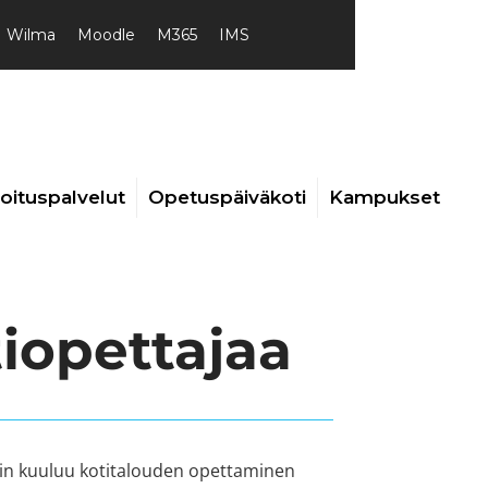
Wilma
Moodle
M365
IMS
joituspalvelut
Opetuspäiväkoti
Kampukset
iopettajaa
in kuuluu kotitalouden opettaminen