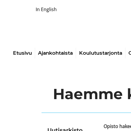
In English
Etusivu
Ajankohtaista
Koulutustarjonta
O
Haemme ko
Opisto hakee
Uutis­arkisto