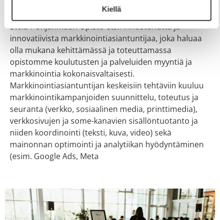
3.11.2025
Kiellä
Etelä-Pohjanmaan Opisto etsii innostunutta ja
innovatiivista markkinointiasiantuntijaa, joka haluaa
olla mukana kehittämässä ja toteuttamassa
opistomme koulutusten ja palveluiden myyntiä ja
markkinointia kokonaisvaltaisesti.
Markkinointiasiantuntijan keskeisiin tehtäviin kuuluu
markkinointikampanjoiden suunnittelu, toteutus ja
seuranta (verkko, sosiaalinen media, printtimedia),
verkkosivujen ja some-kanavien sisällöntuotanto ja
niiden koordinointi (teksti, kuva, video) sekä
mainonnan optimointi ja analytiikan hyödyntäminen
(esim. Google Ads, Meta