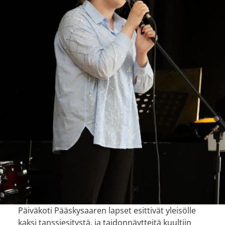
Päiväkoti Pääskysaaren lapset esittivät yleisölle
kaksi tanssiesitystä, ja taidonnäytteitä kuultiin