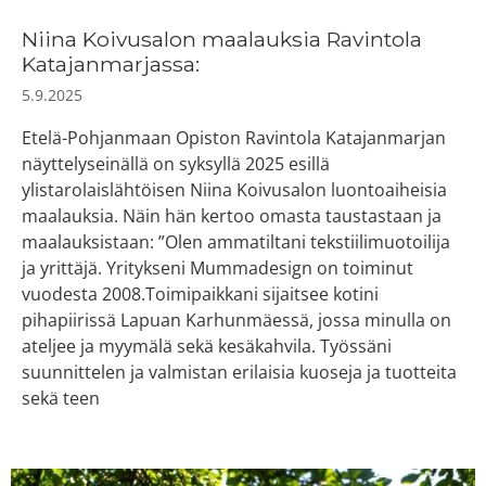
Niina Koivusalon maalauksia Ravintola
Katajanmarjassa:
5.9.2025
Etelä-Pohjanmaan Opiston Ravintola Katajanmarjan
näyttelyseinällä on syksyllä 2025 esillä
ylistarolaislähtöisen Niina Koivusalon luontoaiheisia
maalauksia. Näin hän kertoo omasta taustastaan ja
maalauksistaan: ”Olen ammatiltani tekstiilimuotoilija
ja yrittäjä. Yritykseni Mummadesign on toiminut
vuodesta 2008.Toimipaikkani sijaitsee kotini
pihapiirissä Lapuan Karhunmäessä, jossa minulla on
ateljee ja myymälä sekä kesäkahvila. Työssäni
suunnittelen ja valmistan erilaisia kuoseja ja tuotteita
sekä teen