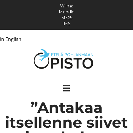
Wilma
Moodle
M365
IMS
In English
”Antakaa
itsellenne siivet