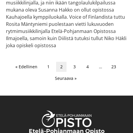
musiikkilinjalla, ja niin ikään tangolaulukilpailussa
mukana oleva Susanna Hakko on ollut opistossa
Kauhajoella kymppiluokalla. Voice of Finlandista tuttu
Rosita Mäntyniemi puolestaan vietti lukuvuoden
rytmimusiikkilinjalla Etelä-Pohjanmaan Opistossa
Ilmajoella, samoin kuin Diilistä tutuksi tullut Niko Häkli
joka opiskeli opistossa
« Edellinen
1
2
3
4
…
23
Seuraava »
Etelä-Pohjanmaan Opisto