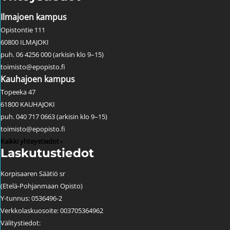
Ilmajoen kampus
Opistontie 111
60800 ILMAJOKI
puh. 06 4256 000 (arkisin klo 9–15)
toimisto@epopisto.fi
Kauhajoen kampus
Topeeka 47
61800 KAUHAJOKI
puh. 040 717 0663 (arkisin klo 9–15)
toimisto@epopisto.fi
Kaikki yhteystiedot ›
Laskutustiedot
Korpisaaren Säätiö sr
(Etelä-Pohjanmaan Opisto)
Y-tunnus: 0536496-2
Verkkolaskuosoite: 003705364962
Välitystiedot: