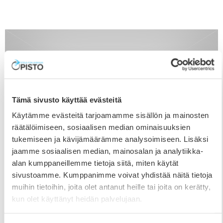
Tämä sivusto käyttää evästeitä
Käytämme evästeitä tarjoamamme sisällön ja mainosten
räätälöimiseen, sosiaalisen median ominaisuuksien
tukemiseen ja kävijämäärämme analysoimiseen. Lisäksi
jaamme sosiaalisen median, mainosalan ja analytiikka-
alan kumppaneillemme tietoja siitä, miten käytät
sivustoamme. Kumppanimme voivat yhdistää näitä tietoja
Opiston toimiston aukioloajat
muihin tietoihin, joita olet antanut heille tai joita on kerätty,
16.12.2025
kun olet käyttänyt heidän palvelujaan.
Opiston toimiston uudet aukioloajat 7.1.2026 alkaen