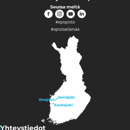
Seuraa meitä
#epopisto
#opistoelämää
Yhteystiedot