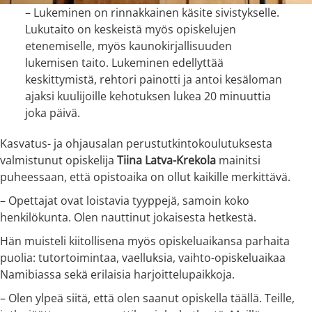
– Lukeminen on rinnakkainen käsite sivistykselle.
Lukutaito on keskeistä myös opiskelujen
etenemiselle, myös kaunokirjallisuuden
lukemisen taito. Lukeminen edellyttää
keskittymistä, rehtori painotti ja antoi kesäloman
ajaksi kuulijoille kehotuksen lukea 20 minuuttia
joka päivä.
Kasvatus- ja ohjausalan perustutkintokoulutuksesta
valmistunut opiskelija
Tiina Latva-Krekola
mainitsi
puheessaan, että opistoaika on ollut kaikille merkittävä.
– Opettajat ovat loistavia tyyppejä, samoin koko
henkilökunta. Olen nauttinut jokaisesta hetkestä.
Hän muisteli kiitollisena myös opiskeluaikansa parhaita
puolia: tutortoimintaa, vaelluksia, vaihto-opiskeluaikaa
Namibiassa sekä erilaisia harjoittelupaikkoja.
– Olen ylpeä siitä, että olen saanut opiskella täällä. Teille,