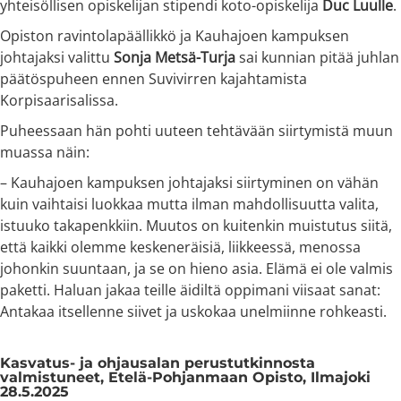
yhteisöllisen opiskelijan stipendi koto-opiskelija
Duc Luulle
.
Opiston ravintolapäällikkö ja Kauhajoen kampuksen
johtajaksi valittu
Sonja Metsä-Turja
sai kunnian pitää juhlan
päätöspuheen ennen Suvivirren kajahtamista
Korpisaarisalissa.
Puheessaan hän pohti uuteen tehtävään siirtymistä muun
muassa näin:
– Kauhajoen kampuksen johtajaksi siirtyminen on vähän
kuin vaihtaisi luokkaa mutta ilman mahdollisuutta valita,
istuuko takapenkkiin. Muutos on kuitenkin muistutus siitä,
että kaikki olemme keskeneräisiä, liikkeessä, menossa
johonkin suuntaan, ja se on hieno asia. Elämä ei ole valmis
paketti. Haluan jakaa teille äidiltä oppimani viisaat sanat:
Antakaa itsellenne siivet ja uskokaa unelmiinne rohkeasti.
Kasvatus- ja ohjausalan perustutkinnosta
valmistuneet, Etelä-Pohjanmaan Opisto, Ilmajoki
28.5.2025