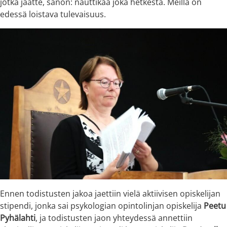
jotka jäätte, sanon: nauttikaa joka hetkestä. Meillä on
edessä loistava tulevaisuus.
Ennen todistusten jakoa jaettiin vielä aktiivisen opiskelijan
stipendi, jonka sai psykologian opintolinjan opiskelija
Peetu
Pyhälahti
, ja todistusten jaon yhteydessä annettiin