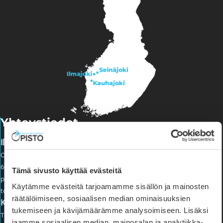
Yhteystiedot
Ilmajoen kampus
Opistontie 111
60800 ILMAJOKI
Tämä sivusto käyttää evästeitä
puh. 06 4256 000 (arkisin klo 9–15)
Käytämme evästeitä tarjoamamme sisällön ja mainosten
toimisto@epopisto.fi
räätälöimiseen, sosiaalisen median ominaisuuksien
Kauhajoen kampus
tukemiseen ja kävijämäärämme analysoimiseen. Lisäksi
Topeeka 47
jaamme sosiaalisen median, mainosalan ja analytiikka-