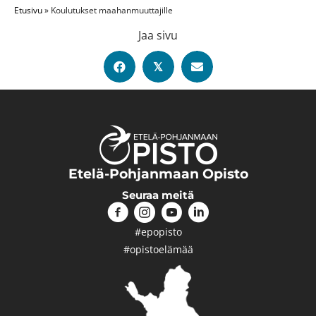
Etusivu
»
Koulutukset maahan­muuttajille
Jaa sivu
𝕏
Etelä-Pohjanmaan Opisto
Seuraa meitä
#epopisto
#opistoelämää