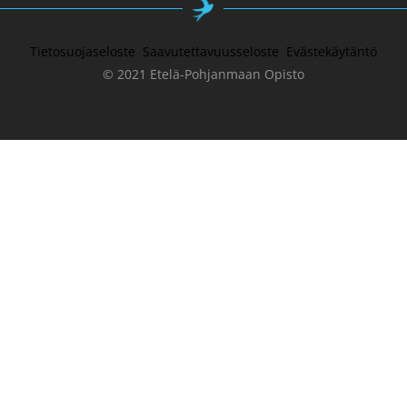
Tietosuojaseloste
Saavutettavuusseloste
Evästekäytäntö
© 2021 Etelä-Pohjanmaan Opisto