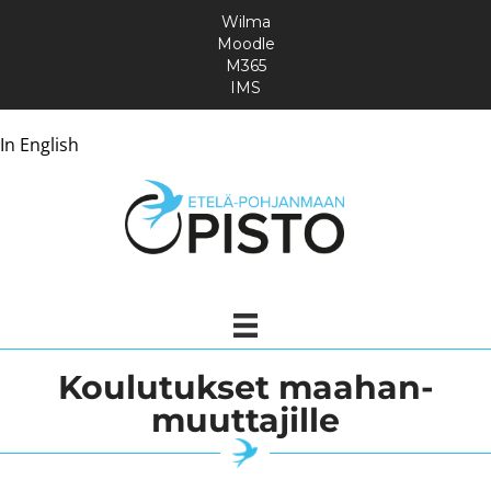
Wilma
Moodle
M365
IMS
In English
Koulutukset maahan­
muuttajille