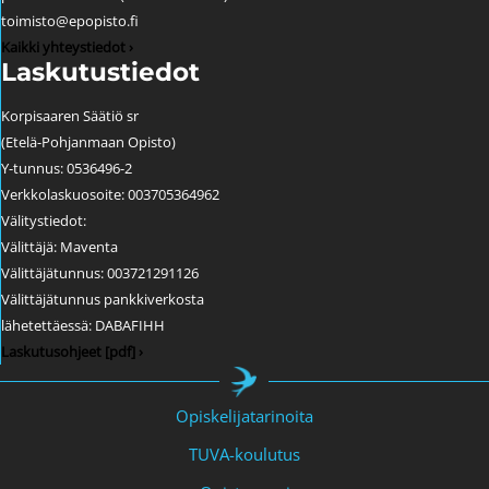
toimisto@epopisto.fi
Kaikki yhteystiedot ›
Laskutustiedot
Korpisaaren Säätiö sr
(Etelä-Pohjanmaan Opisto)
Y-tunnus: 0536496-2
Verkkolaskuosoite: 003705364962
Välitystiedot:
Välittäjä: Maventa
Välittäjätunnus: 003721291126
Välittäjätunnus pankkiverkosta
lähetettäessä: DABAFIHH
Laskutusohjeet [pdf] ›
Opiskelijatarinoita
TUVA-koulutus