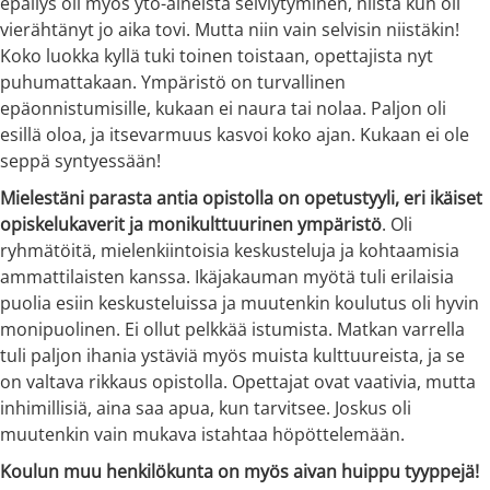
epäilys oli myös yto-aineista selviytyminen, niistä kun oli
vierähtänyt jo aika tovi. Mutta niin vain selvisin niistäkin!
Koko luokka kyllä tuki toinen toistaan, opettajista nyt
puhumattakaan. Ympäristö on turvallinen
epäonnistumisille, kukaan ei naura tai nolaa. Paljon oli
esillä oloa, ja itsevarmuus kasvoi koko ajan. Kukaan ei ole
seppä syntyessään!
Mielestäni parasta antia opistolla on opetustyyli, eri ikäiset
opiskelukaverit ja monikulttuurinen ympäristö
. Oli
ryhmätöitä, mielenkiintoisia keskusteluja ja kohtaamisia
ammattilaisten kanssa. Ikäjakauman myötä tuli erilaisia
puolia esiin keskusteluissa ja muutenkin koulutus oli hyvin
monipuolinen. Ei ollut pelkkää istumista. Matkan varrella
tuli paljon ihania ystäviä myös muista kulttuureista, ja se
on valtava rikkaus opistolla. Opettajat ovat vaativia, mutta
inhimillisiä, aina saa apua, kun tarvitsee. Joskus oli
muutenkin vain mukava istahtaa höpöttelemään.
Koulun muu henkilökunta on myös aivan huippu tyyppejä!