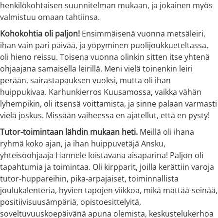
henkilökohtaisen suunnitelman mukaan, ja jokainen myös
valmistuu omaan tahtiinsa.
Kohokohtia oli paljon!
Ensimmäisenä vuonna metsäleiri,
ihan vain pari päivää, ja yöpyminen puolijoukkueteltassa,
oli hieno reissu. Toisena vuonna olinkin sitten itse yhtenä
ohjaajana samaisella leirillä. Meni vielä toinenkin leiri
perään, sairastapauksen vuoksi, mutta oli ihan
huippukivaa. Karhunkierros Kuusamossa, vaikka vähän
lyhempikin, oli itsensä voittamista, ja sinne palaan varmasti
vielä joskus. Missään vaiheessa en ajatellut, että en pysty!
Tutor-toimintaan lähdin mukaan heti.
Meillä oli ihana
ryhmä koko ajan, ja ihan huippuvetäjä Ansku,
yhteisöohjaaja Hannele loistavana aisaparina! Paljon oli
tapahtumia ja toimintaa. Oli kirpparit, joilla kerättiin varoja
tutor-huppareihin, pika-arpajaiset, toiminnallista
joulukalenteria, hyvien tapojen viikkoa, mikä mättää-seinää,
positiivisuusämpäriä, opistoesittelyitä,
soveltuvuuskoepäivänä apuna olemista, keskustelukerhoa