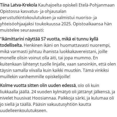
Tiina Latva-Krekola
Kauhajoelta opiskeli Etelä-Pohjanmaan
Opistossa kasvatus- ja ohjausalan
perustutkintokoulutuksen ja valmistui nuoriso- ja
yhteisöohjaajaksi toukokuussa 2025. Opistoaikaansa hän
muistelee seuraavasti:
”
Ikämittarini näyttää 57 vuotta, mikä ei tunnu kyllä
todelliselta.
Henkinen ikäni on huomattavasti nuorempi,
mikä varmasti johtuu ihanista luokkakavereistani, joille
monelle olisin voinut olla äiti, tai jopa mummo. En
kuitenkaan lähtenyt tuolle linjalle, vaan sanoinkin, että olen
täysin samalla viivalla kuin kaikki muutkin. Tämä vinkiksi
muillekin vanhemmille opiskelijoille!
Kolme vuotta sitten olin uuden edessä
, olo oli kuin
liukkaalla jäällä. 24 vuoden kylmätyö oli jättänyt jälkensä, ja
nivelet huusivat Hoosiannaa. Paikkoja särki, ja kulumaa oli
jo siellä ja täällä. Pääsin vakuutusyhtiön kautta
uudelleenkoulutukseen.