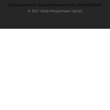
Tietosuojaseloste
Saavutettavuusseloste
Evästekäytäntö
© 2021 Etelä-Pohjanmaan Opisto