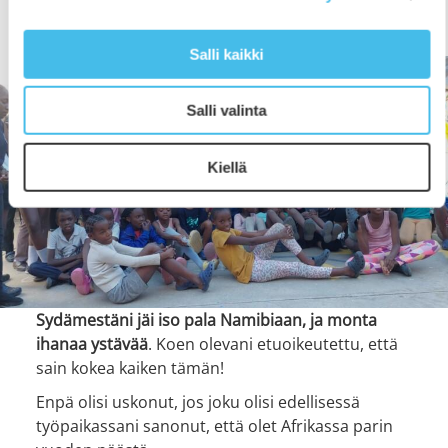
palatessa monena aamuna vastasin englanniksi,
kun mieheni minua herätteli…
Salli kaikki
Salli valinta
Kiellä
Sydämestäni jäi iso pala Namibiaan, ja monta
ihanaa ystävää
. Koen olevani etuoikeutettu, että
sain kokea kaiken tämän!
Enpä olisi uskonut, jos joku olisi edellisessä
työpaikassani sanonut, että olet Afrikassa parin