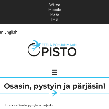
Wilma
Moodle
M365
IMS
In English
Osasin, pystyin ja pärjäsin!
Etusivu
»
Osasin, pystyin ja pärjäsin!