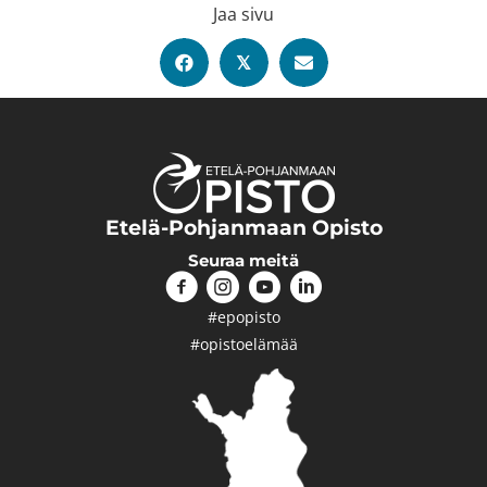
Jaa sivu
𝕏
Etelä-Pohjanmaan Opisto
Seuraa meitä
#epopisto
#opistoelämää