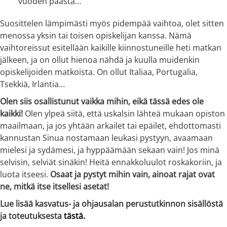
vuoden päästä…
Suosittelen lämpimästi myös pidempää vaihtoa, olet sitten
menossa yksin tai toisen opiskelijan kanssa. Nämä
vaihtoreissut esitellään kaikille kiinnostuneille heti matkan
jälkeen, ja on ollut hienoa nähdä ja kuulla muidenkin
opiskelijoiden matkoista. On ollut Italiaa, Portugalia,
Tsekkiä, Irlantia…
Olen siis osallistunut vaikka mihin, eikä tässä edes ole
kaikki!
Olen ylpeä siitä, että uskalsin lähteä mukaan opiston
maailmaan, ja jos yhtään arkailet tai epäilet, ehdottomasti
kannustan Sinua nostamaan leukasi pystyyn, avaamaan
mielesi ja sydämesi, ja hyppäämään sekaan vain! Jos minä
selvisin, selviät sinäkin! Heitä ennakkoluulot roskakoriin, ja
luota itseesi.
Osaat ja pystyt mihin vain, ainoat rajat ovat
ne, mitkä itse itsellesi asetat!
Lue lisää kasvatus- ja ohjausalan perustutkinnon sisällöstä
ja toteutuksesta
tästä.