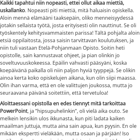
Kaikki tapahtui niin nopeasti, ettei ollut aikaa miettiä,
uskallanko
. Nopeasti piti miettiä, mitä haluaisin opiskella.
Aloin mennä elämääni taaksepäin, oliko menneisyydessä
jotakin sellaista työtä, josta erityisesti olin nauttinut. Se oli
työskentely kehitysvammaisten parissa! Tältä pohjalta aloin
etsiä oppilaitosta, jossa saisin tarvittavan koulutuksen, ja
niin tuli vastaan Etelä-Pohjanmaan Opisto. Soitin heti
opistolle, sain kannustavat ohjeet, ja pian olinkin jo
soveltuvuuskokeessa. Epäilin vahvasti pääsyäni, koska
koepäivänä paikalla oli niin paljon hyviä tyyppejä. Se olikin
ainoa kerta koko opiskelujen aikana, kun olin siipi maassa.
Olin ihan varma, että en ole valittujen joukossa, mutta jo
seuraavana päivänä soitettiin, että tervetuloa!
Aloittaessani opistolla en edes tiennyt mitä tarkoittaa
PowerPoint
, ja ”hipsupuhelinkin”, oli vielä aika outo. Se
melkein lensikin ulos ikkunasta, kun piti ladata kaiken
maailman juttuja, mutta aina sain apua, kun pyysin. En ole
mikään ekspertti vieläkään, mutta osaan ja pärjään! Iso