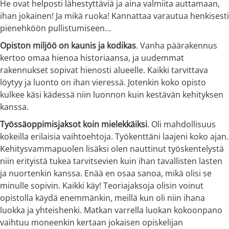
He ovat helposti lähestyttäviä ja aina valmiita auttamaan,
ihan jokainen! Ja mikä ruoka! Kannattaa varautua henkisesti
pienehköön pullistumiseen…
Opiston miljöö on kaunis ja kodikas
. Vanha päärakennus
kertoo omaa hienoa historiaansa, ja uudemmat
rakennukset sopivat hienosti alueelle. Kaikki tarvittava
löytyy ja luonto on ihan vieressä. Jotenkin koko opisto
kulkee käsi kädessä niin luonnon kuin kestävän kehityksen
kanssa.
Työssäoppimisjaksot koin mielekkäiksi
. Oli mahdollisuus
kokeilla erilaisia vaihtoehtoja. Työkenttäni laajeni koko ajan.
Kehitysvammapuolen lisäksi olen nauttinut työskentelystä
niin erityistä tukea tarvitsevien kuin ihan tavallisten lasten
ja nuortenkin kanssa. Enää en osaa sanoa, mikä olisi se
minulle sopivin. Kaikki käy! Teoriajaksoja olisin voinut
opistolla käydä enemmänkin, meillä kun oli niin ihana
luokka ja yhteishenki. Matkan varrella luokan kokoonpano
vaihtuu moneenkin kertaan jokaisen opiskelijan