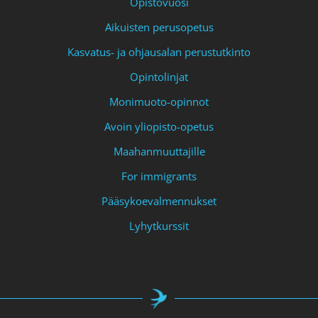
Opistovuosi
Aikuisten perusopetus
Kasvatus- ja ohjausalan perustutkinto
Opintolinjat
Monimuoto-opinnot
Avoin yliopisto-opetus
Maahanmuuttajille
For immigrants
Pääsykoevalmennukset
Lyhytkurssit