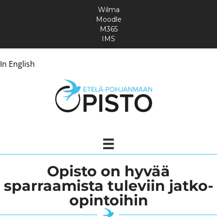
Wilma
Moodle
M365
IMS
In English
Opisto on hyvää
sparraamista tuleviin jatko-
opintoihin