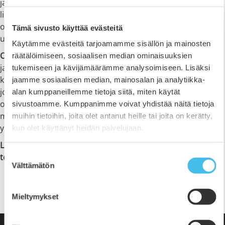
jatkokouluttautua, kuten minä. Ajattelin aiemmin, että olen
liian vanha jatkokouluttautumaan, mutta viimeistään
opistolla havahduin siihen, ettei mikään estä lähtemästä
Tämä sivusto käyttää evästeitä
uusille urapoluille.
Käytämme evästeitä tarjoamamme sisällön ja mainosten
On myös ollut tärkeää saada toteuttaa omia projektejaan,
räätälöimiseen, sosiaalisen median ominaisuuksien
ja olen käynyt toteuttamassa asiakkaille erilaisia
tukemiseen ja kävijämäärämme analysoimiseen. Lisäksi
kuvausprojekteja. Opinnoissa on joustettu, jos on ollut
jaamme sosiaalisen median, mainosalan ja analytiikka-
jokin projekti, jonka haluaa tehdä. Haluan myös kehua
alan kumppaneillemme tietoja siitä, miten käytät
opiston ruokaa. Lounas on ollut loistava. Opistolla on ollut
sivustoamme. Kumppanimme voivat yhdistää näitä tietoja
myös matala kynnys lähestyä opettajia. Olemme olleet kuin
muihin tietoihin, joita olet antanut heille tai joita on kerätty,
yhtä suurta perhettä.”
kun olet käyttänyt heidän palvelujaan.
Lue lisää drone-pilotti-opintolinjan sisällöstä ja
Suostumuksen
toteutuksesta
tästä
.
Välttämätön
valinta
Jaa sivu
Mieltymykset
𝕏