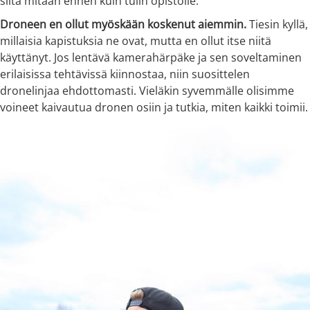
siitä mitään ennen kuin tulin opistolle.
Droneen en ollut myöskään koskenut aiemmin.
Tiesin kyllä,
millaisia kapistuksia ne ovat, mutta en ollut itse niitä
käyttänyt. Jos lentävä kamerahärpäke ja sen soveltaminen
erilaisissa tehtävissä kiinnostaa, niin suosittelen
dronelinjaa ehdottomasti. Vieläkin syvemmälle olisimme
voineet kaivautua dronen osiin ja tutkia, miten kaikki toimii.