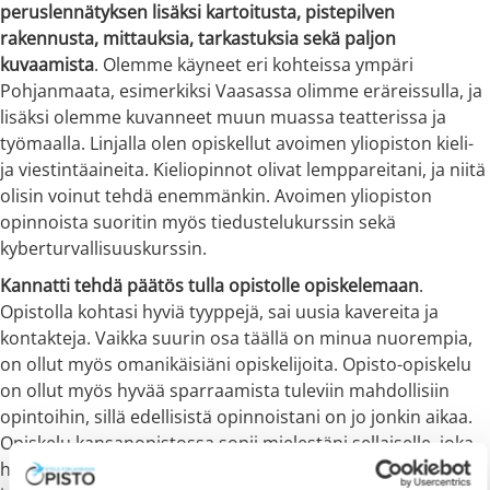
peruslennätyksen lisäksi kartoitusta, pistepilven
rakennusta, mittauksia, tarkastuksia sekä paljon
kuvaamista
. Olemme käyneet eri kohteissa ympäri
Pohjanmaata, esimerkiksi Vaasassa olimme eräreissulla, ja
lisäksi olemme kuvanneet muun muassa teatterissa ja
työmaalla. Linjalla olen opiskellut avoimen yliopiston kieli-
ja viestintäaineita. Kieliopinnot olivat lemppareitani, ja niitä
olisin voinut tehdä enemmänkin. Avoimen yliopiston
opinnoista suoritin myös tiedustelukurssin sekä
kyberturvallisuuskurssin.
Kannatti tehdä päätös tulla opistolle opiskelemaan
.
Opistolla kohtasi hyviä tyyppejä, sai uusia kavereita ja
kontakteja. Vaikka suurin osa täällä on minua nuorempia,
on ollut myös omanikäisiäni opiskelijoita. Opisto-opiskelu
on ollut myös hyvää sparraamista tuleviin mahdollisiin
opintoihin, sillä edellisistä opinnoistani on jo jonkin aikaa.
Opiskelu kansanopistossa sopii mielestäni sellaiselle, joka
haluaa sekä edistää nykyosaamistaan että mahdollisesti