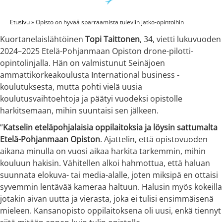
Etusivu
»
Opisto on hyvää sparraamista tuleviin jatko-opintoihin
Kuortanelaislähtöinen
Topi Taittonen
, 34, vietti lukuvuoden
2024–2025 Etelä-Pohjanmaan Opiston drone-pilotti-
opintolinjalla. Hän on valmistunut Seinäjoen
ammattikorkeakoulusta International business -
koulutuksesta, mutta pohti vielä uusia
koulutusvaihtoehtoja ja päätyi vuodeksi opistolle
harkitsemaan, mihin suuntaisi sen jälkeen.
”
Katselin eteläpohjalaisia oppilaitoksia ja löysin sattumalta
Etelä-Pohjanmaan Opiston
. Ajattelin, että opistovuoden
aikana minulla on vuosi aikaa harkita tarkemmin, mihin
kouluun hakisin. Vähitellen alkoi hahmottua, että haluan
suunnata elokuva- tai media-alalle, joten miksipä en ottaisi
syvemmin lentävää kameraa haltuun. Halusin myös kokeilla
jotakin aivan uutta ja vierasta, joka ei tulisi ensimmäisenä
mieleen. Kansanopisto oppilaitoksena oli uusi, enkä tiennyt