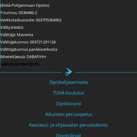
(Etelä-Pohjanmaan Opisto)
Y-tunnus: 0536496-2
Verkkolaskuosoite: 003705364962
Välitystiedot:
Välittäjä: Maventa
Välittäjätunnus: 003721291126
Välittäjätunnus pankkiverkosta
lähetettäessä: DABAFIHH
Laskutusohjeet [pdf] ›
Opiskelijatarinoita
TUVA-koulutus
Opistovuosi
Aikuisten perusopetus
Kasvatus- ja ohjausalan perustutkinto
Opintolinjat