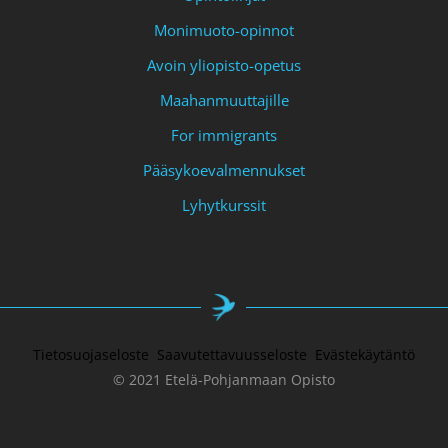
Monimuoto-opinnot
Avoin yliopisto-opetus
Maahanmuuttajille
For immigrants
Pääsykoevalmennukset
Lyhytkurssit
Tietosuojaseloste
Saavutettavuusseloste
Evästekäytäntö
© 2021 Etelä-Pohjanmaan Opisto