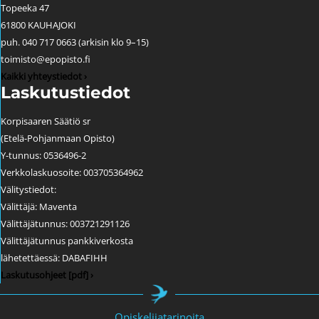
Topeeka 47
61800 KAUHAJOKI
puh. 040 717 0663 (arkisin klo 9–15)
toimisto@epopisto.fi
Kaikki yhteystiedot ›
Laskutustiedot
Korpisaaren Säätiö sr
(Etelä-Pohjanmaan Opisto)
Y-tunnus: 0536496-2
Verkkolaskuosoite: 003705364962
Välitystiedot:
Välittäjä: Maventa
Välittäjätunnus: 003721291126
Välittäjätunnus pankkiverkosta
lähetettäessä: DABAFIHH
Laskutusohjeet [pdf] ›
Opiskelijatarinoita