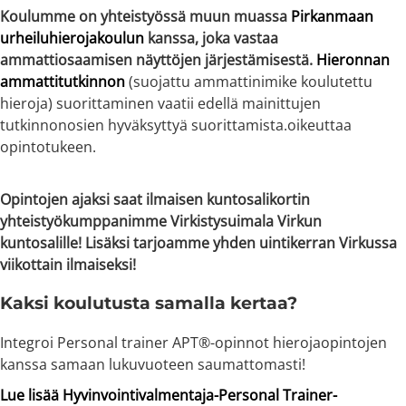
Koulumme on yhteistyössä muun muassa
Pirkanmaan
urheiluhierojakoulun
kanssa, joka vastaa
ammattiosaamisen näyttöjen järjestämisestä.
Hieronnan
ammattitutkinnon
(suojattu ammattinimike koulutettu
hieroja) suorittaminen vaatii edellä mainittujen
tutkinnonosien hyväksyttyä suorittamista.oikeuttaa
opintotukeen.
Opintojen ajaksi saat ilmaisen kuntosalikortin
yhteistyökumppanimme Virkistysuimala Virkun
kuntosalille! Lisäksi tarjoamme yhden uintikerran Virkussa
viikottain ilmaiseksi!
Kaksi koulutusta samalla kertaa?
Integroi Personal trainer APT®-opinnot hierojaopintojen
kanssa samaan lukuvuoteen saumattomasti!
Lue lisää Hyvinvointivalmentaja-Personal Trainer-