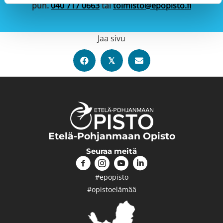
puh.
040 717 0663
tai
toimisto@epopisto.fi
Jaa sivu
𝕏
Etelä-Pohjanmaan Opisto
Seuraa meitä
#epopisto
#opistoelämää