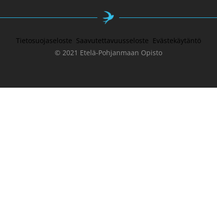
Tietosuojaseloste
Saavutettavuusseloste
Evästekäytäntö
© 2021 Etelä-Pohjanmaan Opisto