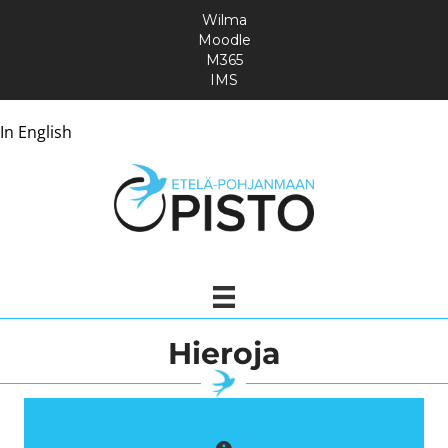
Wilma
Moodle
M365
IMS
In English
Hieroja