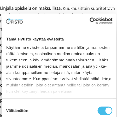
Linjalla opiskelu on maksullista.
Kuukausittain suoritettava
opintomaksu muodostuu opetuksesta, valitsemistasi
ruokailuista ja mahdollisista asumiskustannuksista.
Tarkemmat tiedot opintomaksuista voit katsoa
täältä.
Opiskelu on päätoimista opiskelua ja oikeuttaa
Tämä sivusto käyttää evästeitä
opintotukeen.
Opistolla asumiseen saat lisäksi 88,87€/kk
Käytämme evästeitä tarjoamamme sisällön ja mainosten
asumislisää Kelalta. Huomaathan, että opistolla asuva
räätälöimiseen, sosiaalisen median ominaisuuksien
täysi-ikäinen opiskelija saa opintotuen aina
tukemiseen ja kävijämäärämme analysoimiseen. Lisäksi
täysimääräisenä. Lisätietoja opintotuesta
Kelan sivuilta.
jaamme sosiaalisen median, mainosalan ja analytiikka-
Muistathan, että toisen asteen opintotuki ei vähennä
alan kumppaneillemme tietoja siitä, miten käytät
tulevia korkeakouluopintojasi varten myönnettäviä
sivustoamme. Kumppanimme voivat yhdistää näitä tietoja
opintotukikuukausia.
muihin tietoihin, joita olet antanut heille tai joita on kerätty,
kun olet käyttänyt heidän palvelujaan.
Kaikilla opiston opintolinjoilla on mahdollisuus opiskella
puoli vuotta työttömyysetuudella
henkilökohtaisen
Suostumuksen
opiskelusuunnitelman mukaisesti.
Välttämätön
valinta
Jos haluat kehittää osaamistasi työttömyyden aikana ja olet