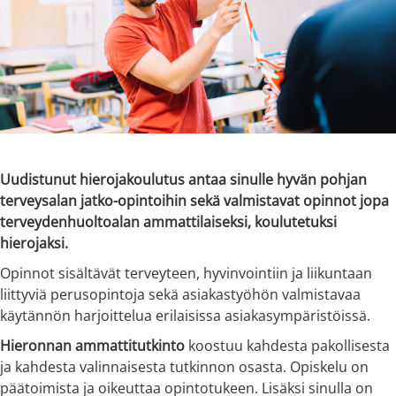
Uudistunut hierojakoulutus antaa sinulle hyvän pohjan
terveysalan jatko-opintoihin sekä valmistavat opinnot jopa
terveydenhuoltoalan ammattilaiseksi, koulutetuksi
hierojaksi.
Opinnot sisältävät terveyteen, hyvinvointiin ja liikuntaan
liittyviä perusopintoja sekä asiakastyöhön valmistavaa
käytännön harjoittelua erilaisissa asiakasympäristöissä.
Hieronnan ammattitutkinto
koostuu kahdesta pakollisesta
ja kahdesta valinnaisesta tutkinnon osasta. Opiskelu on
päätoimista ja oikeuttaa opintotukeen. Lisäksi sinulla on