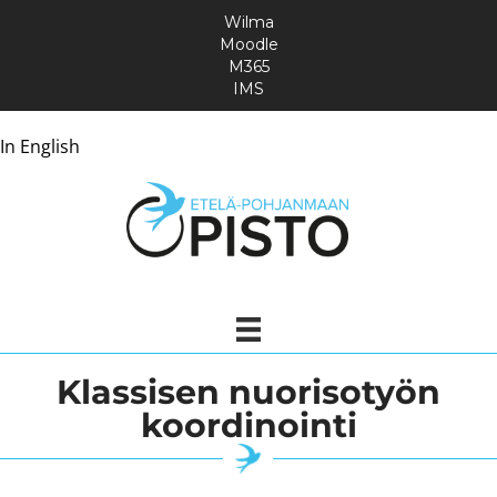
Wilma
Moodle
M365
IMS
In English
Klassisen nuorisotyön
koordinointi