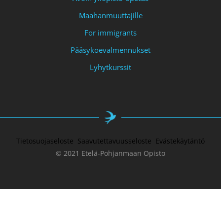
Maahanmuuttajille
For immigrants
Pääsykoevalmennukset
Lyhytkurssit
Tietosuojaseloste
Saavutettavuusseloste
Evästekäytäntö
© 2021 Etelä-Pohjanmaan Opisto