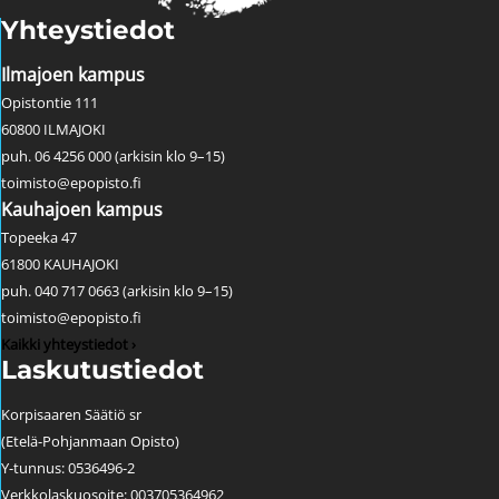
Yhteystiedot
Ilmajoen kampus
Opistontie 111
60800 ILMAJOKI
puh. 06 4256 000 (arkisin klo 9–15)
toimisto@epopisto.fi
Kauhajoen kampus
Topeeka 47
61800 KAUHAJOKI
puh. 040 717 0663 (arkisin klo 9–15)
toimisto@epopisto.fi
Kaikki yhteystiedot ›
Laskutustiedot
Korpisaaren Säätiö sr
(Etelä-Pohjanmaan Opisto)
Y-tunnus: 0536496-2
Verkkolaskuosoite: 003705364962