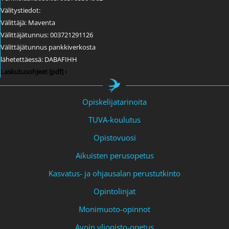
Välitystiedot:
Välittäjä: Maventa
Välittäjätunnus: 003721291126
Välittäjätunnus pankkiverkosta
lähetettäessä: DABAFIHH
Laskutusohjeet [pdf] ›
Opiskelijatarinoita
TUVA-koulutus
Opistovuosi
Aikuisten perusopetus
Kasvatus- ja ohjausalan perustutkinto
Opintolinjat
Monimuoto-opinnot
Avoin yliopisto-opetus