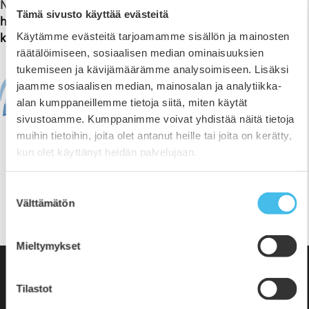
Nuorisotyön alueellinen koordinointi/ AVI:
Tämä sivusto käyttää evästeitä
https://avi.fi/tietoa-meista/tehtavamme/opetus-ja-
Käytämme evästeitä tarjoamamme sisällön ja mainosten
kulttuuri/nuorisotoimi/nuorisotyo-kunnissa
räätälöimiseen, sosiaalisen median ominaisuuksien
tukemiseen ja kävijämäärämme analysoimiseen. Lisäksi
jaamme sosiaalisen median, mainosalan ja analytiikka-
alan kumppaneillemme tietoja siitä, miten käytät
sivustoamme. Kumppanimme voivat yhdistää näitä tietoja
muihin tietoihin, joita olet antanut heille tai joita on kerätty,
kun olet käyttänyt heidän palvelujaan.
Suostumuksen
Jaa sivu
Välttämätön
valinta
𝕏
Mieltymykset
Tilastot