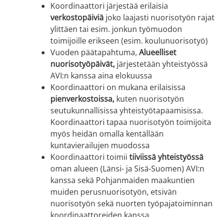
Koordinaattori järjestää erilaisia
verkostopäiviä
joko laajasti nuorisotyön rajat
ylittäen tai esim. jonkun työmuodon
toimijoille erikseen (esim. koulunuorisotyö)
Vuoden päätapahtuma,
Alueelliset
nuorisotyöpäivät,
järjestetään yhteistyössä
AVI:n kanssa aina elokuussa
Koordinaattori on mukana erilaisissa
pienverkostoissa,
kuten nuorisotyön
seutukunnallisissa yhteistyötapaamisissa.
Koordinaattori tapaa nuorisotyön toimijoita
myös heidän omalla kentällään
kuntavierailujen muodossa
Koordinaattori toimii
tiiviissä yhteistyössä
oman alueen (Länsi- ja Sisä-Suomen) AVI:n
kanssa sekä Pohjanmaiden maakuntien
muiden perusnuorisotyön, etsivän
nuorisotyön sekä nuorten työpajatoiminnan
koordinaattoreiden kanssa.