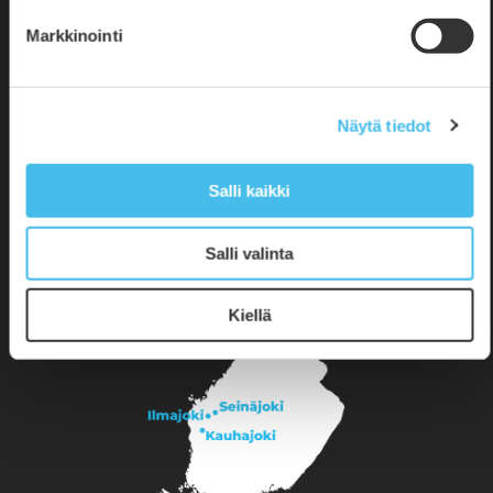
Etelä-Pohjanmaan Opisto
Markkinointi
Seuraa meitä
#epopisto
Näytä tiedot
#opistoelämää
Salli kaikki
Salli valinta
Kiellä