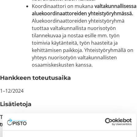
Koordinaattori on mukana
valtakunnallisessa
aluekoordinaattoreiden yhteistyöryhmässä.
Aluekoordinaattoreiden yhteistyöryhmä
tuottaa valtakunnallista nuorisotyön
tilannekuvaa ja nostaa esille mm. työn
toimivia käytänteitä, työn haasteita ja
kehittämisen paikkoja. Yhteistyöryhmällä on
yhteys nuorisotyön valtakunnallisten
osaamiskeskusten kanssa.
Hankkeen toteutusaika
1–12/2024
Lisätietoja
Tuija Palomäki,
aluekoordinaattori, puh. 0400 724 584 tai
tuija.palomaki@epopisto.fi