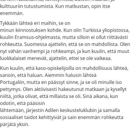
kulttuuriin tutustumista. Kun matkustan, opin itse
enemmän.
Tykkään lähteä eri maihin, se on
minun kiinnostuksen kohde. Kun olin Turkissa yliopistossa,
kuulin Eramsus-ohjelmasta, mutta silloin ei ollut riittävästi
rohkeutta. Suomessa ajattelin, että se on mahdollista. Olen
nyt vähän vanhempi ja rohkeampi, ja kun kuulin, että muut
luokkalaiset menevät, ajattelin, ettei se ole vaikeaa.
Kun kuulin, että kaso-opiskelijoilla on mahdollisuus lähteä,
sanoin, että haluan. Aiemmin halusin lähteä
Portugaliin, mutta en päässyt sinne, ja se oli minulle iso
pettymys. Olen aktiivisesti hakeutunut matkaan ja kysellyt
niiltä, jotka olivat, että millaista se oli. Sinä aikana, kun
odotin, että pääsisin
lähtemään, järjestin Adilen keskusteluklubin ja samalla
sosiaaliset taidot kehittyivät ja sain enemmän rohkeutta
pärjätä yksin.