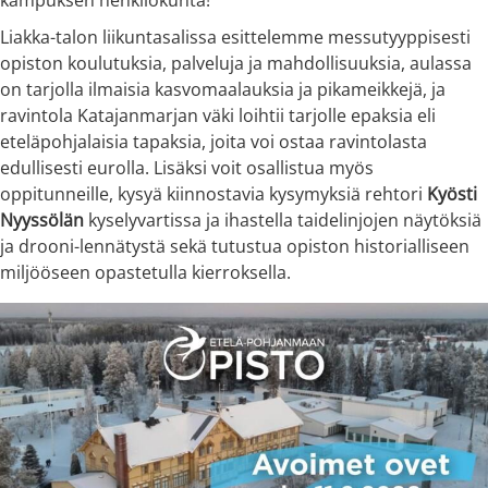
Liakka-talon liikuntasalissa esittelemme messutyyppisesti
opiston koulutuksia, palveluja ja mahdollisuuksia, aulassa
on tarjolla ilmaisia kasvomaalauksia ja pikameikkejä, ja
ravintola Katajanmarjan väki loihtii tarjolle epaksia eli
eteläpohjalaisia tapaksia, joita voi ostaa ravintolasta
edullisesti eurolla. Lisäksi voit osallistua myös
oppitunneille, kysyä kiinnostavia kysymyksiä rehtori
Kyösti
Nyyssölän
kyselyvartissa ja ihastella taidelinjojen näytöksiä
ja drooni-lennätystä sekä tutustua opiston historialliseen
miljööseen opastetulla kierroksella.