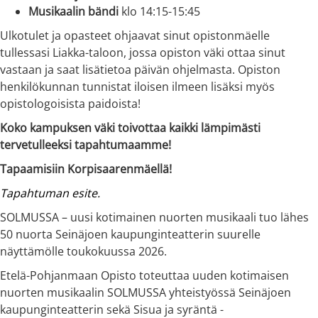
Musikaalin bändi
klo 14:15-15:45
Ulkotulet ja opasteet ohjaavat sinut opistonmäelle
tullessasi Liakka-taloon, jossa opiston väki ottaa sinut
vastaan ja saat lisätietoa päivän ohjelmasta. Opiston
henkilökunnan tunnistat iloisen ilmeen lisäksi myös
opistologoisista paidoista!
Koko kampuksen väki toivottaa kaikki lämpimästi
tervetulleeksi tapahtumaamme!
Tapaamisiin Korpisaarenmäellä!
Tapahtuman esite.
SOLMUSSA – uusi kotimainen nuorten musikaali tuo lähes
50 nuorta Seinäjoen kaupunginteatterin suurelle
näyttämölle toukokuussa 2026.
Etelä-Pohjanmaan Opisto toteuttaa uuden kotimaisen
nuorten musikaalin SOLMUSSA yhteistyössä Seinäjoen
kaupunginteatterin sekä Sisua ja syräntä -