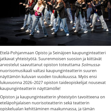
Etelä-Pohjanmaan Opisto ja Seinäjoen kaupunginteatteri
jatkavat yhteistyötä. Suurenmoisen suosion ja kiittävät
arvostelut saavuttanut opiston toteuttama
Solmussa
-
nuorisomusikaali valtasi kaupunginteatterin suuren
näyttämön kuluvan vuoden toukokuussa. Myös ensi
lukuvuonna 2026–2027 opiston taideopiskelijat nousevat
kaupunginteatterin näyttämölle!
Opiston ja kaupunginteatterin yhteistyön tavoitteena on
eteläpohjalaisen nuorisoteatterin sekä teatterin
opiskelualan kehittäminen maakunnassa, ja tämän