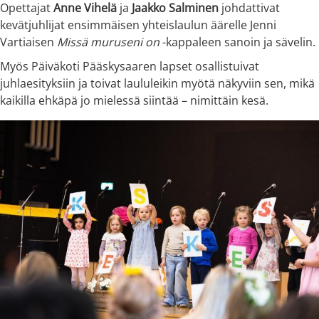
Opettajat
Anne Vihelä
ja
Jaakko Salminen
johdattivat
kevätjuhlijat ensimmäisen yhteislaulun äärelle Jenni
Vartiaisen
Missä muruseni on
-kappaleen sanoin ja sävelin.
Myös Päiväkoti Pääskysaaren lapset osallistuivat
juhlaesityksiin ja toivat laululeikin myötä näkyviin sen, mikä
kaikilla ehkäpä jo mielessä siintää – nimittäin kesä.