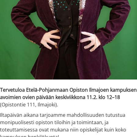
Tervetuloa Etelä-Pohjanmaan Opiston Ilmajoen kampuksen
avoimien ovien päivään keskiviikkona 11.2. klo 12–18
(Opistontie 111, Ilmajoki).
Iltapäivän aikana tarjoamme mahdollisuuden tutustua
monipuolisesti opiston tiloihin ja toimintaan, ja
toteuttamisessa ovat mukana niin opiskelijat kuin koko
kampuksen henkilökunta!