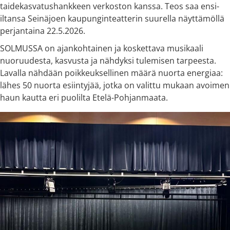
taidekasvatushankkeen verkoston kanssa. Teos saa ensi-
iltansa Seinäjoen kaupunginteatterin suurella näyttämöllä
perjantaina 22.5.2026.
SOLMUSSA on ajankohtainen ja koskettava musikaali
nuoruudesta, kasvusta ja nähdyksi tulemisen tarpeesta.
Lavalla nähdään poikkeuksellinen määrä nuorta energiaa:
lähes 50 nuorta esiintyjää, jotka on valittu mukaan avoimen
haun kautta eri puolilta Etelä-Pohjanmaata.