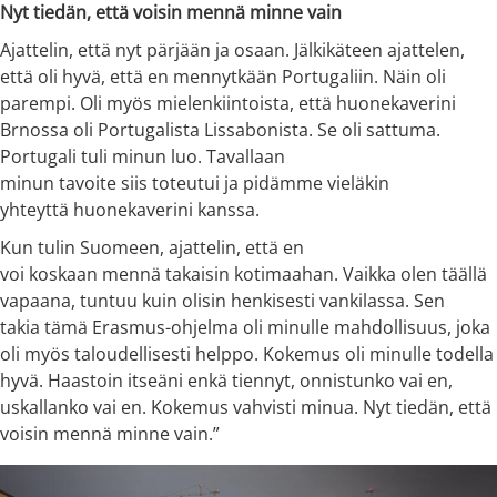
Nyt tiedän, että voisin mennä minne vain
Ajattelin, että nyt pärjään ja osaan. Jälkikäteen ajattelen,
että oli hyvä, että en mennytkään Portugaliin. Näin oli
parempi. Oli myös mielenkiintoista, että huonekaverini
Brnossa oli Portugalista Lissabonista. Se oli sattuma.
Portugali tuli minun luo. Tavallaan
minun tavoite siis toteutui ja pidämme vieläkin
yhteyttä huonekaverini kanssa.
Kun tulin Suomeen, ajattelin, että en
voi koskaan mennä takaisin kotimaahan. Vaikka olen täällä
vapaana, tuntuu kuin olisin henkisesti vankilassa. Sen
takia tämä Erasmus-ohjelma oli minulle mahdollisuus, joka
oli myös taloudellisesti helppo. Kokemus oli minulle todella
hyvä. Haastoin itseäni enkä tiennyt, onnistunko vai en,
uskallanko vai en. Kokemus vahvisti minua. Nyt tiedän, että
voisin mennä minne vain.”