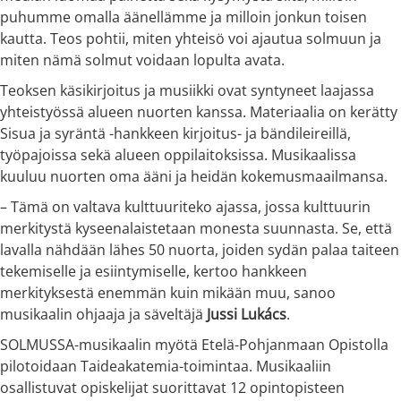
puhumme omalla äänellämme ja milloin jonkun toisen
kautta. Teos pohtii, miten yhteisö voi ajautua solmuun ja
miten nämä solmut voidaan lopulta avata.
Teoksen käsikirjoitus ja musiikki ovat syntyneet laajassa
yhteistyössä alueen nuorten kanssa. Materiaalia on kerätty
Sisua ja syräntä -hankkeen kirjoitus- ja bändileireillä,
työpajoissa sekä alueen oppilaitoksissa. Musikaalissa
kuuluu nuorten oma ääni ja heidän kokemusmaailmansa.
– Tämä on valtava kulttuuriteko ajassa, jossa kulttuurin
merkitystä kyseenalaistetaan monesta suunnasta. Se, että
lavalla nähdään lähes 50 nuorta, joiden sydän palaa taiteen
tekemiselle ja esiintymiselle, kertoo hankkeen
merkityksestä enemmän kuin mikään muu, sanoo
musikaalin ohjaaja ja säveltäjä
Jussi Lukács
.
SOLMUSSA-musikaalin myötä Etelä-Pohjanmaan Opistolla
pilotoidaan Taideakatemia-toimintaa. Musikaaliin
osallistuvat opiskelijat suorittavat 12 opintopisteen