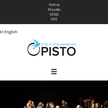
Wilma
Moodle
M365
IMS
In English