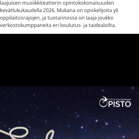
laajuisen musiikkiteatterin opintokokonaisuuden
kevätlukukaudella 2026. Mukana on opiskelijoita yli
oppilaitosrajojen, ja tuotannossa on laaja joukko
verkostokumppaneita eri koulutus- ja taidealoilta.