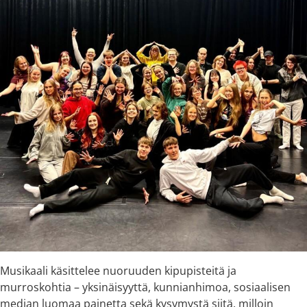
Musikaali käsittelee nuoruuden kipupisteitä ja
murroskohtia – yksinäisyyttä, kunnianhimoa, sosiaalisen
median luomaa painetta sekä kysymystä siitä, milloin