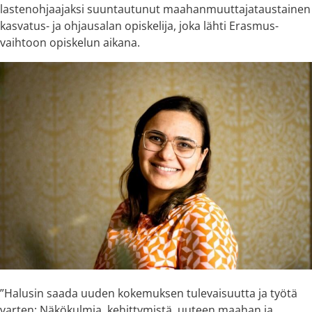
lastenohjaajaksi suuntautunut maahanmuuttajataustainen
kasvatus- ja ohjausalan opiskelija, joka lähti Erasmus-
vaihtoon opiskelun aikana.
”Halusin saada uuden kokemuksen tulevaisuutta ja työtä
varten: Näkökulmia, kehittymistä, uuteen maahan ja