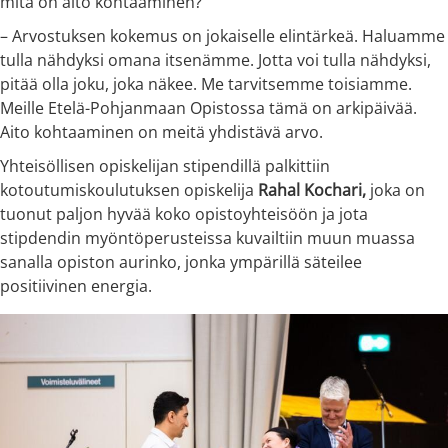
mitä on aito kohtaaminen?
– Arvostuksen kokemus on jokaiselle elintärkeä. Haluamme
tulla nähdyksi omana itsenämme. Jotta voi tulla nähdyksi,
pitää olla joku, joka näkee. Me tarvitsemme toisiamme.
Meille Etelä-Pohjanmaan Opistossa tämä on arkipäivää.
Aito kohtaaminen on meitä yhdistävä arvo.
Yhteisöllisen opiskelijan stipendillä palkittiin
kotoutumiskoulutuksen opiskelija
Rahal Kochari,
joka on
tuonut paljon hyvää koko opistoyhteisöön ja jota
stipdendin myöntöperusteissa kuvailtiin muun muassa
sanalla opiston aurinko, jonka ympärillä säteilee
positiivinen energia.