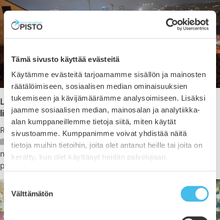
Tämä sivusto käyttää evästeitä
Käytämme evästeitä tarjoamamme sisällön ja mainosten
räätälöimiseen, sosiaalisen median ominaisuuksien
tukemiseen ja kävijämäärämme analysoimiseen. Lisäksi
Lue Adilen matkakertomus vaihto-opiskeluajasta
tästä
jaamme sosiaalisen median, mainosalan ja analytiikka-
linkistä
.
alan kumppaneillemme tietoja siitä, miten käytät
Ravintola Katajanmarja Etelä-Pohjanmaan Opiston
sivustoamme. Kumppanimme voivat yhdistää näitä
Ilmajoen kampuksella (Opistontie 111) kattaa tarjolle
tietoja muihin tietoihin, joita olet antanut heille tai joita on
maittavan
PÄÄSIÄISBRUNSSIN
ensimmäisenä
kerätty, kun olet käyttänyt heidän palvelujaan.
pääsiäispäivänä,
su 5.4. klo 11-14
.
Suostumuksen
Välttämätön
valinta