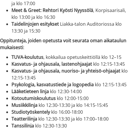
ja klo 17:00
Meet & Greet: Rehtori Kyösti Nyyssölä
, Korpisaarisali,
klo 13:00 ja klo 16:30
Taidelinjojen esitykset
Liakka-talon Auditoriossa klo
13:30 ja 15:30
Oppitunteja, joiden opetusta voit seurata oman aikataulun
mukaisesti
:
TUVA-koulutus
, kokkailua opetuskeittiöllä klo 12–15
Kasvatus- ja ohjausala, lastenohjaajat
klo 12:15-13:45
Kasvatus- ja ohjausala, nuoriso- ja yhteisö-ohjaajat
klo
12:15-13:45
Psykologia, kasvatustiede ja logopedia
klo 12:15-13:45
Lääketieteen linja
klo 12:30-14:00
Kotoutumiskoulutus
klo 12:00-15:00
Musiikkilinja
klo 12:30-13:30 ja klo 14:15-15:45
Studiotyöskentely
klo 16:00-18:00
Teatterilinja
klo 12:30-13:30 ja klo 17:00–18:00
Tanssilinja
klo 12:30-13:30