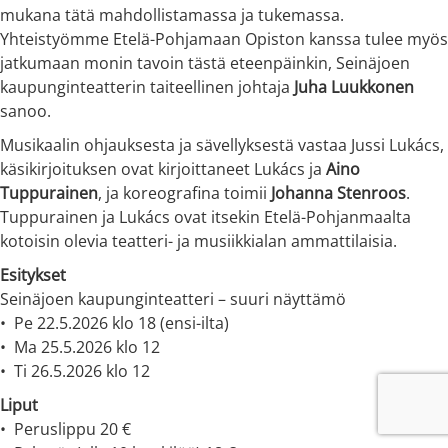
mukana tätä mahdollistamassa ja tukemassa.
Yhteistyömme Etelä-Pohjamaan Opiston kanssa tulee myös
jatkumaan monin tavoin tästä eteenpäinkin, Seinäjoen
kaupunginteatterin taiteellinen johtaja
Juha Luukkonen
sanoo.
Musikaalin ohjauksesta ja sävellyksestä vastaa Jussi Lukács,
käsikirjoituksen ovat kirjoittaneet Lukács ja
Aino
Tuppurainen
, ja koreografina toimii
Johanna Stenroos
.
Tuppurainen ja Lukács ovat itsekin Etelä-Pohjanmaalta
kotoisin olevia teatteri- ja musiikkialan ammattilaisia.
Esitykset
Seinäjoen kaupunginteatteri – suuri näyttämö
•⁠ ⁠Pe 22.5.2026 klo 18 (ensi-ilta)
•⁠ ⁠Ma 25.5.2026 klo 12
•⁠ ⁠Ti 26.5.2026 klo 12
Liput
•⁠ ⁠Peruslippu 20 €