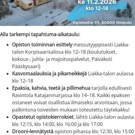
Alla tarkempi tapahtuma-aikataulu:
Opiston toiminnan esittely
messutyyppisesti Liakka-
talon Korpisaarisalissa klo 12–18 (koulutukset,
kokous-, juhla- ja majoituspalvelut, Päiväkoti
Pääskysaari)
Kasvomaalauksia ja pikameikkejä
Liakka-talon aulassa
klo 12–18
Epaksia, kahvia, teetä ja pillimehua
tarjolla edullisesti
Ravintola Katajanmarjassa klo 14–18. Kaikki epaksen
ostaneet voivat osallistua ilmaiseksi arvontaan, jossa
palkintona toiveiden mukaan toteutettu täytekakku!
Opastetut opistokierrokset
, lähtö Liakka-talon aulasta
klo 12:15, klo 14:00, klo 16:00 ja klo 17:00
Drooni-lennätystä
opiston pihassa klo 12:30, klo 15:00