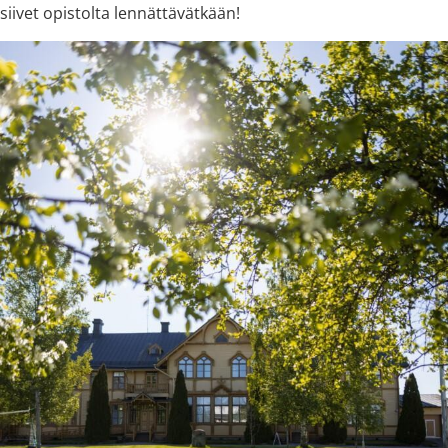
siivet opistolta lennättävätkään!