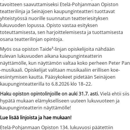
tavoitteen saavuttamiseksi Etelä-Pohjanmaan Opiston
teatterilinja ja Seinäjoen kaupunginteatteri tuottavat
yhteistyössä nuorille suunnatun teatteriesityksen
lukuvuoden lopussa. Opisto vastaa esityksen
toteuttamisesta, sen harjoittelemisesta ja tuottamisesta
osana teatterilinjan opintoja.
Myös osa opiston Taide³-linjan opiskelijoita nähdään
tulevan lukuvuoden aikana kaupunginteatterin
näyttämölle, kun näyttämön valtaa koko perheen Peter Pan
-musikaali. Opiskelijat valitaan musikaaliin erillisen koe-
esiintymisen kautta. Pääsykokeet pidetään Seinäjoen
kaupunginteatterilla to 6.8.2026 klo 18–22.
Haku opiston opintolinjoille on auki 31.7.
asti.
Vielä ehtii siis
hypätä mukaan elämykselliseen uuteen lukuvuoteen ja
kaupunginteatterin näyttämölle!
Lue lisää linjoista ja hae mukaan!
Etelä-Pohjanmaan Opiston 134. lukuvuosi päätettiin